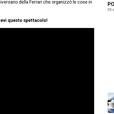
iversario della Ferrari che organizzò le cose in
PO
05 
tevi questo spettacolo!