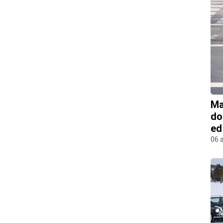
Ma
do
ed
06 