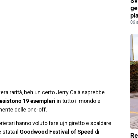
Sv
ge
pi
06 
vera rarità, beh un certo Jerry Calà saprebbe
 esistono 19 esemplari
in tutto il mondo e
mente delle one-off.
rietari hanno voluto fare ujn giretto e scaldare
 stata il
Goodwood Festival of Speed
di
Re