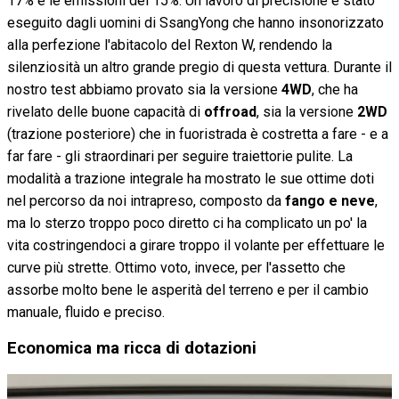
17% e le emissioni del 15%. Un lavoro di precisione è stato
eseguito dagli uomini di SsangYong che hanno insonorizzato
alla perfezione l'abitacolo del Rexton W, rendendo la
silenziosità un altro grande pregio di questa vettura. Durante il
nostro test abbiamo provato sia la versione
4WD
, che ha
rivelato delle buone capacità di
offroad
, sia la versione
2WD
(trazione posteriore) che in fuoristrada è costretta a fare - e a
far fare - gli straordinari per seguire traiettorie pulite. La
modalità a trazione integrale ha mostrato le sue ottime doti
nel percorso da noi intrapreso, composto da
fango e neve
,
ma lo sterzo troppo poco diretto ci ha complicato un po' la
vita costringendoci a girare troppo il volante per effettuare le
curve più strette. Ottimo voto, invece, per l'assetto che
assorbe molto bene le asperità del terreno e per il cambio
manuale, fluido e preciso.
Economica ma ricca di dotazioni