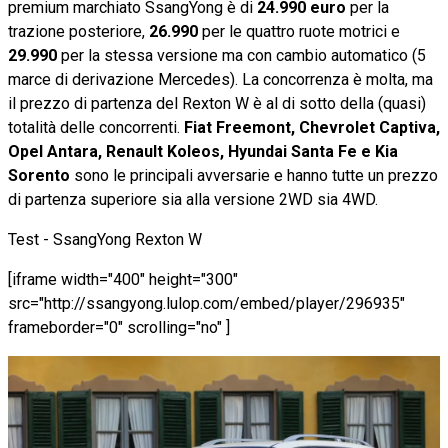
premium marchiato SsangYong è di
24.990 euro
per la
trazione posteriore,
26.990
per le quattro ruote motrici e
29.990
per la stessa versione ma con cambio automatico (5
marce di derivazione Mercedes). La concorrenza è molta, ma
il prezzo di partenza del Rexton W è al di sotto della (quasi)
totalità delle concorrenti.
Fiat Freemont, Chevrolet Captiva,
Opel Antara, Renault Koleos, Hyundai Santa Fe e Kia
Sorento
sono le principali avversarie e hanno tutte un prezzo
di partenza superiore sia alla versione 2WD sia 4WD.
Test - SsangYong Rexton W
[iframe width="400" height="300"
src="http://ssangyong.lulop.com/embed/player/296935"
frameborder="0" scrolling="no" ]