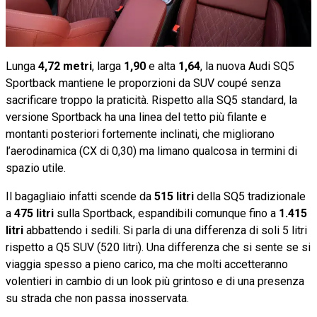
Lunga
4,72 metri
, larga
1,90
e alta
1,64
, la nuova Audi SQ5
Sportback mantiene le proporzioni da SUV coupé senza
sacrificare troppo la praticità. Rispetto alla SQ5 standard, la
versione Sportback ha una linea del tetto più filante e
montanti posteriori fortemente inclinati, che migliorano
l’aerodinamica (CX di 0,30) ma limano qualcosa in termini di
spazio utile.
Il bagagliaio infatti scende da
515 litri
della SQ5 tradizionale
a
475 litri
sulla Sportback, espandibili comunque fino a
1.415
litri
abbattendo i sedili. Si parla di una differenza di soli 5 litri
rispetto a Q5 SUV (520 litri). Una differenza che si sente se si
viaggia spesso a pieno carico, ma che molti accetteranno
volentieri in cambio di un look più grintoso e di una presenza
su strada che non passa inosservata.