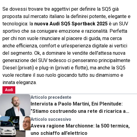
Se dovessi trovare tre aggettivi per definire la SQ5 già
proposta sul mercato italiano la definirei potente, elegante e
tecnologica: la
nuova Audi SQ5 Sportback 2025
è un SUV
sportivo che sa coniugare emozione e razionalità. Perfetta
per chi non vuole rinunciare al piacere di guida, ma cerca
anche efficienza, comfort e un’esperienza digitale ai vertici
del segmento. Ok, a dominare le vendite dell'attesa nuova
generazione del SUV tedesco ci penseranno principalmente
Diesel (privati) e plug-in (privati e flotte), ma anche la SQ5
vuole recitare il suo ruolo giocando tutto su dinamismo e
innata eleganza.
Audi
Articolo precedente
Intervista a Paolo Martini, Eni Plenitude:
"Stiamo costruendo una rete di ricarica a
prova di futuro"
Articolo successivo
Aveva ragione Marchionne: la 500 termica,
uno schiaffo all’elettrico