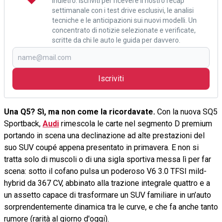
indietro. Iscriviti per ricevere il nostro recap
settimanale con i test drive esclusivi, le analisi
tecniche e le anticipazioni sui nuovi modelli. Un
concentrato di notizie selezionate e verificate,
scritte da chi le auto le guida per davvero.
Iscriviti
Una Q5? Sì, ma non come la ricordavate.
Con la nuova SQ5
Sportback,
Audi
rimescola le carte nel segmento D premium
portando in scena una declinazione ad alte prestazioni del
suo SUV coupé appena presentato in primavera. E non si
tratta solo di muscoli o di una sigla sportiva messa lì per far
scena: sotto il cofano pulsa un poderoso V6 3.0 TFSI mild-
hybrid da 367 CV, abbinato alla trazione integrale quattro e a
un assetto capace di trasformare un SUV familiare in un’auto
sorprendentemente dinamica tra le curve, e che fa anche tanto
rumore (rarità al giorno d'oggi).