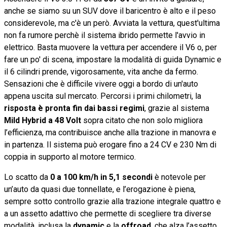
anche se siamo su un SUV dove il baricentro è alto e il peso
considerevole, ma c'è un però. Avviata la vettura, quest'ultima
non fa rumore perchè il sistema ibrido permette l'avvio in
elettrico. Basta muovere la vettura per accendere il V6 o, per
fare un po' di scena, impostare la modalità di guida Dynamic e
il 6 cilindri prende, vigorosamente, vita anche da fermo.
Sensazioni che è difficile vivere oggi a bordo di un'auto
appena uscita sul mercato. Percorsi i primi chilometri, la
risposta è pronta fin dai bassi regimi
, grazie al sistema
Mild Hybrid a 48 Volt
sopra citato che non solo migliora
l’efficienza, ma contribuisce anche alla trazione in manovra e
in partenza. Il sistema può erogare fino a 24 CV e 230 Nm di
coppia in supporto al motore termico.
Lo scatto da
0 a 100 km/h in 5,1 secondi
è notevole per
un’auto da quasi due tonnellate, e l’erogazione è piena,
sempre sotto controllo grazie alla trazione integrale quattro e
a un assetto adattivo che permette di scegliere tra diverse
modalità, inclusa la
dynamic
e la
offroad
, che alza l’assetto