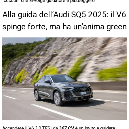
“cocoon” che avvolge guidatore e passeggero.
Alla guida dell’Audi SQ5 2025: il V6
spinge forte, ma ha un’anima green
Accendere il V6 3.0 TFSI da
367 CV
è un invito a guidare,