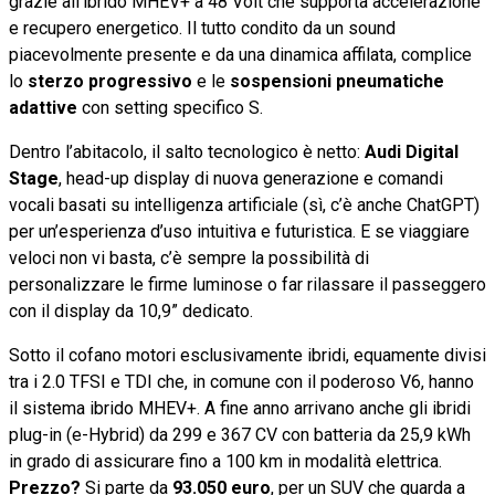
grazie all’ibrido MHEV+ a 48 Volt che supporta accelerazione
e recupero energetico. Il tutto condito da un sound
piacevolmente presente e da una dinamica affilata, complice
lo
sterzo progressivo
e le
sospensioni pneumatiche
adattive
con setting specifico S.
Dentro l’abitacolo, il salto tecnologico è netto:
Audi Digital
Stage
, head-up display di nuova generazione e comandi
vocali basati su intelligenza artificiale (sì, c’è anche ChatGPT)
per un’esperienza d’uso intuitiva e futuristica. E se viaggiare
veloci non vi basta, c’è sempre la possibilità di
personalizzare le firme luminose o far rilassare il passeggero
con il display da 10,9” dedicato.
Sotto il cofano motori esclusivamente ibridi, equamente divisi
tra i 2.0 TFSI e TDI che, in comune con il poderoso V6, hanno
il sistema ibrido MHEV+. A fine anno arrivano anche gli ibridi
plug-in (e-Hybrid) da 299 e 367 CV con batteria da 25,9 kWh
in grado di assicurare fino a 100 km in modalità elettrica.
Prezzo?
Si parte da
93.050 euro
, per un SUV che guarda a