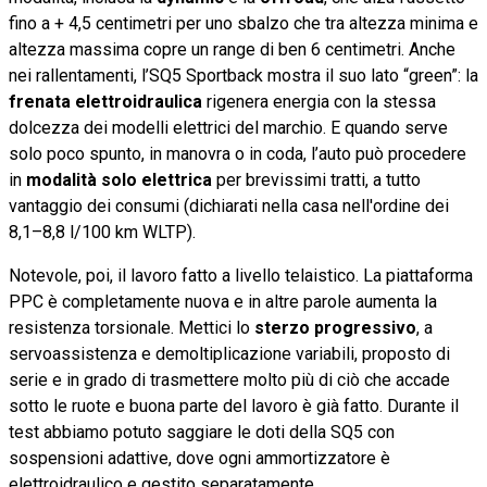
fino a + 4,5 centimetri per uno sbalzo che tra altezza minima e
altezza massima copre un range di ben 6 centimetri. Anche
nei rallentamenti, l’SQ5 Sportback mostra il suo lato “green”: la
frenata elettroidraulica
rigenera energia con la stessa
dolcezza dei modelli elettrici del marchio. E quando serve
solo poco spunto, in manovra o in coda, l’auto può procedere
in
modalità solo elettrica
per brevissimi tratti, a tutto
vantaggio dei consumi (dichiarati nella casa nell'ordine dei
8,1–8,8 l/100 km WLTP).
Notevole, poi, il lavoro fatto a livello telaistico. La piattaforma
PPC è completamente nuova e in altre parole aumenta la
resistenza torsionale. Mettici lo
sterzo progressivo
, a
servoassistenza e demoltiplicazione variabili, proposto di
serie e in grado di trasmettere molto più di ciò che accade
sotto le ruote e buona parte del lavoro è già fatto. Durante il
test abbiamo potuto saggiare le doti della SQ5 con
sospensioni adattive, dove ogni ammortizzatore è
elettroidraulico e gestito separatamente.