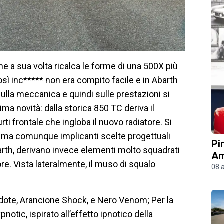
e a sua volta ricalca le forme di una 500X più
osì inc***** non era compito facile e in Abarth
ulla meccanica e quindi sulle prestazioni si
ma novità: dalla storica 850 TC deriva il
rti frontale che ingloba il nuovo radiatore. Si
e, ma comunque implicanti scelte progettuali
Pi
rth, derivano invece elementi molto squadrati
Am
ore. Vista lateralmente, il muso di squalo
08 
tidote, Arancione Shock, e Nero Venom; Per la
otic, ispirato all’effetto ipnotico della