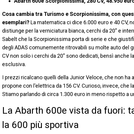
Abarth 600e Scorpionissima, 280 CV, 48.950 eur
Cosa cambia tra Turismo e Scorpionissima, con quest'
esemplari?
La matematica ci dice 6.000 euro e 40 CV, non
distiunge per la verniciatura bianca, cerchi da 20" e inter
Sabelt che la Scorpionissima porta di serie e che giustif
degli ADAS comunemente ritrovabili su molte auto del g
CV non solo i cerchi da 20" sono dedicati, bensì anche la
esclusiva.
I prezzi ricalcano quelli della Junior Veloce, che non ha 
propone con l'elettrica da 156 CV. Curioso, invece, che 
Stiamo parlando di circa 1.300 euro in meno rispetto a un
La Abarth 600e vista da fuori: ta
la 600 più sportiva