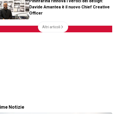
Pininfarina rinnova i vertici del design:
Davide Amantea è il nuovo Chief Creative
Officer
Altri articoli
time Notizie