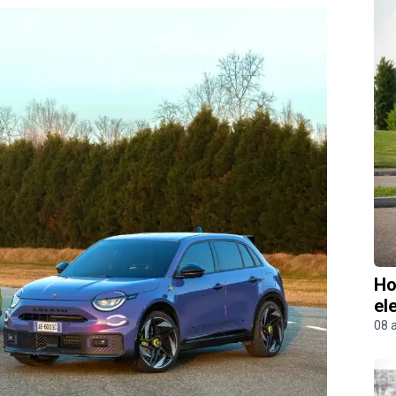
Ho
el
08 