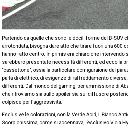
Partendo da quelle che sono le docili forme del B-SUV ch
arrotondata, bisogna dare atto che tirare fuori una 600 c
hanno fatto centro. In primis era chiaro che intervendo s
sarebbero presentate necessità differenti, ed ecco la pri
"cassettone", ossia la particolare configuraione del parau
parla di elettrico, di esigenze di raffreddamento divers
differenti. Dal mondo del gaming, per ammissione di Aba
che ritroviamo sia sullo spoiler sia sul diffusore posteri
colpisce per l'aggressività.
Esclusive le colorazioni, con la Verde Acid, il Bianco An
Scorpionissima, come si accennava, l’esclusivo Viola Hypn