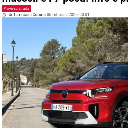
Prove su strada
di
Tommaso Corona
06 febbraio 2025, 00.01