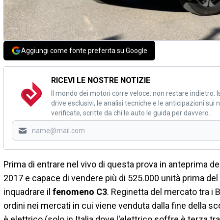
Aggiungi come fonte preferita su Google
RICEVI LE NOSTRE NOTIZIE
Il mondo dei motori corre veloce: non restare indietro. Is
drive esclusivi, le analisi tecniche e le anticipazioni su
verificate, scritte da chi le auto le guida per davvero.
Prima di entrare nel vivo di questa prova in anteprima de
2017 e capace di vendere più di 525.000 unità prima de
inquadrare il
fenomeno C3
. Reginetta del mercato tra i
ordini nei mercati in cui viene venduta dalla fine della s
è elettrico (solo in Italia dove l'elettrico soffre è terza t