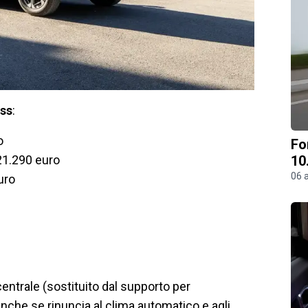
oss
:
o
Fo
21.290 euro
10
06 
uro
entrale (sostituito dal supporto per
 anche se rinuncia al clima automatico e agli