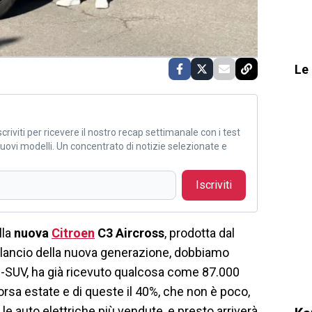
Le 
criviti per ricevere il nostro recap settimanale con i test
i nuovi modelli. Un concentrato di notizie selezionate e
Iscriviti
lla
nuova
Citroen
C3 Aircross
, prodotta dal
l lancio della nuova generazione, dobbiamo
 B-SUV, ha già ricevuto qualcosa come 87.000
corsa estate e di queste il 40%, che non è poco,
ra le auto elettriche più vendute, e presto arriverà