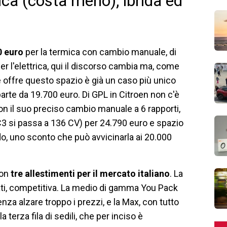
ca (costa meno), ibrida ed
40 euro
per la termica con cambio manuale, di
er l'elettrica, qui il discorso cambia ma, come
 offre questo spazio è già un caso più unico
 parte da 19.700 euro. Di GPL in Citroen non c'è
n il suo preciso cambio manuale a 6 rapporti,
 C3 si passa a 136 CV) per 24.790 euro e spazio
do, uno sconto che può avvicinarla ai 20.000
con
tre allestimenti per il mercato italiano
. La
ati, competitiva. La medio di gamma You Pack
nza alzare troppo i prezzi, e la Max, con tutto
 terza fila di sedili, che per inciso è