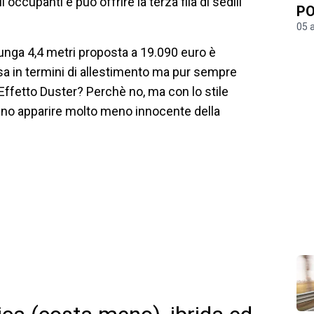
occupanti e può offrire la terza fila di sedili
PO
05 
lunga 4,4 metri proposta a 19.090 euro è
osa in termini di allestimento ma pur sempre
Effetto Duster? Perchè no, ma con lo stile
anno apparire molto meno innocente della