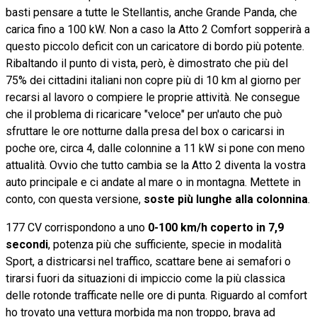
basti pensare a tutte le Stellantis, anche Grande Panda, che
carica fino a 100 kW. Non a caso la Atto 2 Comfort sopperirà a
questo piccolo deficit con un caricatore di bordo più potente.
Ribaltando il punto di vista, però, è dimostrato che più del
75% dei cittadini italiani non copre più di 10 km al giorno per
recarsi al lavoro o compiere le proprie attività. Ne consegue
che il problema di ricaricare "veloce" per un'auto che può
sfruttare le ore notturne dalla presa del box o caricarsi in
poche ore, circa 4, dalle colonnine a 11 kW si pone con meno
attualità. Ovvio che tutto cambia se la Atto 2 diventa la vostra
auto principale e ci andate al mare o in montagna. Mettete in
conto, con questa versione,
soste più lunghe alla colonnina
.
177 CV corrispondono a uno
0-100 km/h coperto in 7,9
secondi
, potenza più che sufficiente, specie in modalità
Sport, a districarsi nel traffico, scattare bene ai semafori o
tirarsi fuori da situazioni di impiccio come la più classica
delle rotonde trafficate nelle ore di punta. Riguardo al comfort
ho trovato una vettura morbida ma non troppo, brava ad