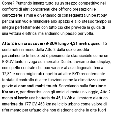
Come? Puntando innanzitutto su un prezzo competitivo nei
confronti di altri concorrenti che offrono prestazioni e
carrozzerie simili e diventando di conseguenza un best buy
per chi non vuole rinunciare allo spazio e allo stesso tempo si
integra perfettamente con tutto ciò che prevede la guida di
una vettura elettrica, ma andiamo un passo per volta.
Atto 2 è un crossover/B-SUV lungo 4,31 metri
, quindi 15
centimetri in meno della Atto 2 dalla quale eredita
parzialmente le linee, ed è pienamente classicabile come un
B-SUV tanto in voga sul mercato. Dentro troviamo due display,
con quello centrale che può variare al sua diagonale fino a
12,8", e sono migliorati rispetto ad altre BYD recentemente
testate il controllo di altre funzioni come la climatizzazione
grazie ai
comandi multi-touch
. Sorvolando sulla
funzione
Karaoke
, per divertirsi con gli amici durante un viaggio, Atto 2
monta al lancio una batteria da 45,1 kWh e il motore elettrico
anteriore da 177 CV. 463 km nel ciclo urbano come valore di
riferimento per un'auto che non disdegna anche le gite fuori