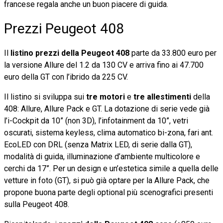
francese regala anche un buon piacere di guida.
Prezzi Peugeot 408
Il
listino prezzi della Peugeot 408
parte da 33.800 euro per
la versione Allure del 1.2 da 130 CV e arriva fino ai 47.700
euro della GT con l’ibrido da 225 CV.
Il listino si sviluppa sui
tre motori
e
tre allestimenti
della
408: Allure, Allure Pack e GT. La dotazione di serie vede già
l’i-Cockpit da 10” (non 3D), l’infotainment da 10”, vetri
oscurati, sistema keyless, clima automatico bi-zona, fari ant.
EcoLED con DRL (senza Matrix LED, di serie dalla GT),
modalità di guida, illuminazione d’ambiente multicolore e
cerchi da 17”. Per un design e un’estetica simile a quella delle
vetture in foto (GT), si può già optare per la Allure Pack, che
propone buona parte degli optional più scenografici presenti
sulla Peugeot 408.