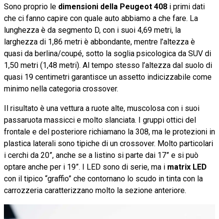
Sono proprio le
dimensioni della Peugeot 408
i primi dati
che ci fanno capire con quale auto abbiamo a che fare. La
lunghezza è da segmento D, con i suoi 4,69 metri, la
larghezza di 1,86 metri è abbondante, mentre l’altezza è
quasi da berlina/coupé, sotto la soglia psicologica da SUV di
1,50 metri (1,48 metri). Al tempo stesso l’altezza dal suolo di
quasi 19 centimetri garantisce un assetto indicizzabile come
minimo nella categoria crossover.
Il risultato è una vettura a ruote alte, muscolosa con i suoi
passaruota massicci e molto slanciata. I gruppi ottici del
frontale e del posteriore richiamano la 308, ma le protezioni in
plastica laterali sono tipiche di un crossover. Molto particolari
i cerchi da 20”, anche se a listino si parte dai 17” e si può
optare anche per i 19”. I LED sono di serie, ma i
matrix LED
con il tipico “graffio” che contornano lo scudo in tinta con la
carrozzeria caratterizzano molto la sezione anteriore.