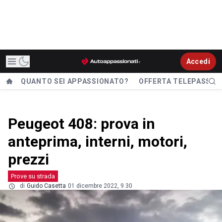
Accedi
QUANTO SEI APPASSIONATO?
OFFERTA TELEPASS
Peugeot 408: prova in
anteprima, interni, motori,
prezzi
Prove su strada
di
Guido Casetta
01 dicembre 2022, 9.30