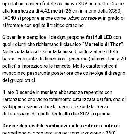
riportati in maniera fedele sul nuovo SUV compatto. Grazie
alla
lunghezza di 4,42 metri
(26 cm in meno della XC60),
l’XC40 si propone anche come
urban crossover
, in grado di
affrontare con agilità il traffico cittadino.
Giovanile e semplice il design, propone
fari full LED
con
quelli diurni che richiamano il classico
“Martello di Thor”
.
Nella vista laterale si nota la linea di cintura alta e il tetto
basso, con ruote di dimensioni generose (si arriva fino a 20
pollici) a impreziosire le fiancate. Molto caratteristico il
muscoloso passaruota posteriore che coinvolge il disegno
dei gruppi ottici.
Il lato B scende in maniera abbastanza repentina con
l’attenzione che viene totalmente catalizzata dai fari, che si
sviluppano sia in verticale, sia in orizzontale, ma si
differenziano da quelli degli altri due SUV in gamma.
Decine di possibili combinazioni tra esterni e interni
permettono di scegliere una personalizzazione a 360°,