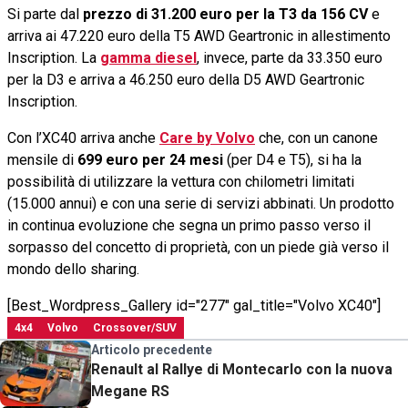
Si parte dal
prezzo di 31.200 euro per la T3 da 156 CV
e
arriva ai 47.220 euro della T5 AWD Geartronic in allestimento
Inscription. La
gamma diesel
, invece, parte da 33.350 euro
per la D3 e arriva a 46.250 euro della D5 AWD Geartronic
Inscription.
Con l’XC40 arriva anche
Care by Volvo
che, con un canone
mensile di
699 euro per 24 mesi
(per D4 e T5), si ha la
possibilità di utilizzare la vettura con chilometri limitati
(15.000 annui) e con una serie di servizi abbinati. Un prodotto
in continua evoluzione che segna un primo passo verso il
sorpasso del concetto di proprietà, con un piede già verso il
mondo dello sharing.
[Best_Wordpress_Gallery id="277" gal_title="Volvo XC40"]
4x4
Volvo
Crossover/SUV
Articolo precedente
Renault al Rallye di Montecarlo con la nuova
Megane RS