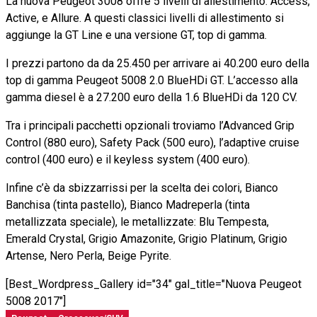
La nuova Peugeot 3008 offre 5 livelli di allestimento: Access,
Active, e Allure. A questi classici livelli di allestimento si
aggiunge la GT Line e una versione GT, top di gamma.
I prezzi partono da da 25.450 per arrivare ai 40.200 euro della
top di gamma Peugeot 5008 2.0 BlueHDi GT. L’accesso alla
gamma diesel è a 27.200 euro della 1.6 BlueHDi da 120 CV.
Tra i principali pacchetti opzionali troviamo l’Advanced Grip
Control (880 euro), Safety Pack (500 euro), l’adaptive cruise
control (400 euro) e il keyless system (400 euro).
Infine c’è da sbizzarrissi per la scelta dei colori, Bianco
Banchisa (tinta pastello), Bianco Madreperla (tinta
metallizzata speciale), le metallizzate: Blu Tempesta,
Emerald Crystal, Grigio Amazonite, Grigio Platinum, Grigio
Artense, Nero Perla, Beige Pyrite.
[Best_Wordpress_Gallery id="34" gal_title="Nuova Peugeot
5008 2017"]