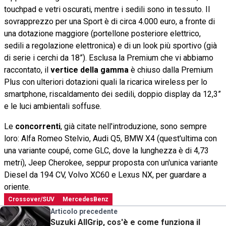
touchpad e vetri oscurati, mentre i sedili sono in tessuto. Il
sovrapprezzo per una Sport è di circa 4.000 euro, a fronte di
una dotazione maggiore (portellone posteriore elettrico,
sedili a regolazione elettronica) e di un look più sportivo (già
di serie i cerchi da 18”). Esclusa la Premium che vi abbiamo
raccontato, il
vertice della gamma
è chiuso dalla Premium
Plus con ulteriori dotazioni quali la ricarica wireless per lo
smartphone, riscaldamento dei sedili, doppio display da 12,3”
e le luci ambientali soffuse.
Le
concorrenti
, già citate nell'introduzione, sono sempre
loro: Alfa Romeo Stelvio, Audi Q5, BMW X4 (quest'ultima con
una variante coupé, come GLC, dove la lunghezza è di 4,73
metri), Jeep Cherokee, seppur proposta con un'unica variante
Diesel da 194 CV, Volvo XC60 e Lexus NX, per guardare a
oriente.
Crossover/SUV
MercedesBenz
Articolo precedente
Suzuki AllGrip, cos'è e come funziona il