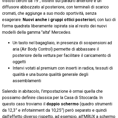
vistosi cerchi da 19”, llistelli sul paraurti anteriore e un
diffusore abbozzato al posteriore, con terminali di scarico
cromati, che aggiunge a suo modo sportività, senza
esagerare.
Nuovi anche i gruppi ottici posteriori
, con luci di
forma quadrata liberamente ispirata sia al resto dei nuovi
modelli della gamma "alta" Mercedes.
Un tasto nel bagagliaio, in presenza di sospensioni ad
aria (Air Body Control) permette di abbassare il
posteriore della vettura per facilitare il caricamento di
oggetti
Intervi votati al premium con inserti in radica, tessuti di
qualità e una buona qualità generale degli
assemblamenti
Salendo in abitacolo, l’impostazione è ormai quella che
possiamo definire classica per la Casa di Stoccarda. In
questo caso troviamo il
doppio schermo
(quadro strumenti
da 12,3” e infotainment da 10,25”) però separato e quindi
dall’effetto diverso rispetto, ad esempio, all’MBUX a schermo