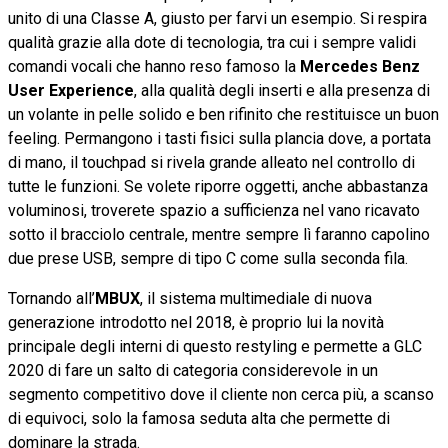
unito di una Classe A, giusto per farvi un esempio. Si respira
qualità grazie alla dote di tecnologia, tra cui i sempre validi
comandi vocali che hanno reso famoso la
Mercedes Benz
User Experience
, alla qualità degli inserti e alla presenza di
un volante in pelle solido e ben rifinito che restituisce un buon
feeling. Permangono i tasti fisici sulla plancia dove, a portata
di mano, il touchpad si rivela grande alleato nel controllo di
tutte le funzioni. Se volete riporre oggetti, anche abbastanza
voluminosi, troverete spazio a sufficienza nel vano ricavato
sotto il bracciolo centrale, mentre sempre lì faranno capolino
due prese USB, sempre di tipo C come sulla seconda fila.
Tornando all’
MBUX
, il sistema multimediale di nuova
generazione introdotto nel 2018, è proprio lui la novità
principale degli interni di questo restyling e permette a GLC
2020 di fare un salto di categoria considerevole in un
segmento competitivo dove il cliente non cerca più, a scanso
di equivoci, solo la famosa seduta alta che permette di
dominare la strada.