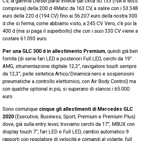
CV, la gamma Diesel parte invece dai circa 50.133 (IVA e MSS
compresa) della 200 d 4Matic da 163 CV, a salire con i 53.348
euro della 220 d (194 CV) fino ai 56.207 euro della nostra 300
d che si ferma, come abbiamo visto, a 245 CV. Vero, c’è poi la
400 d (ma si paga il superbollo) che con i suoi 330 CV viene a
costare 61.093 euro.
Per una GLC 300 d in allestimento Premium
, quindi già ben
fornita (di serie fari LED e posteriori Full LED, cerchi da 19”
AMG, strumentazione digitale 12,3”, navigatore touch sempre
da 12,3”, pelle sintetica Artico/Dinamica nero e sospensioni
pneumatiche a controllo elettornico, con Air Body Control) ma
con qualche optional in più, si superano di slancio i 65.000
euro.
Sono comunque
cinque gli allestimenti di Mercedes GLC
2020
(Executive, Business, Sport, Premium e Premium Plus)
dove, già sulla entry level, troviamo cerchi da 17”, MBUX con
display touch 7”, fari LED e Full LED, cambio automatico 9
rapporti con regolatore di velocità e comandi al volante, full