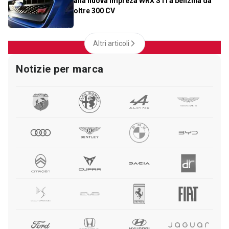
alla nuova Impreza WRX STi a benzina da
oltre 300 CV
Altri articoli
Notizie per marca