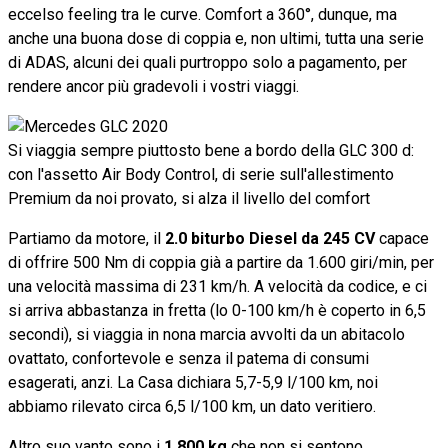
eccelso feeling tra le curve. Comfort a 360°, dunque, ma
anche una buona dose di coppia e, non ultimi, tutta una serie
di ADAS, alcuni dei quali purtroppo solo a pagamento, per
rendere ancor più gradevoli i vostri viaggi.
Si viaggia sempre piuttosto bene a bordo della GLC 300 d:
con l'assetto Air Body Control, di serie sull'allestimento
Premium da noi provato, si alza il livello del comfort
Partiamo da motore, il
2.0 biturbo Diesel da 245 CV
capace
di offrire 500 Nm di coppia già a partire da 1.600 giri/min, per
una velocità massima di 231 km/h. A velocità da codice, e ci
si arriva abbastanza in fretta (lo 0-100 km/h è coperto in 6,5
secondi), si viaggia in nona marcia avvolti da un abitacolo
ovattato, confortevole e senza il patema di consumi
esagerati, anzi. La Casa dichiara 5,7-5,9 l/100 km, noi
abbiamo rilevato circa 6,5 l/100 km, un dato veritiero.
Altro suo vanto sono i
1.800 kg
che non si sentono