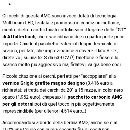
Gli occhi di questa AMG sono invece dotati di tecnologia
Multibeam LED, testata e promossa in condizioni notturne,
mentre dietro i sottili fanali sottolineano il legame delle
“GT”
di Affalterbach
, che esse abbiano due o quattro porte poco
importa. Chiude il pacchetto esterni il doppio terminale di
scarico, per lato, che impreziosisce a dovere il lato B. Ok,
direte voi, su una 63 S da 639 CV (!) l’alettone è fisso e lo
scarico molto più aggressivo ma, fidatevi, va già bene così.
Piccola citazione ai cerchi, perfetti per "accoppiarsi" alla
vernice Grigio grafite magno designo
(3.416 euro a
richiesta): si tratta dei cerchi da 20" a 15 razze, in color nero
opaco (1.952 euro): chapeaux! il
pacchetto carbonio AMG
per gli esterni
poi dà quel tocco in più oggettivamente
imprescindibile (per ulteriori 4.514 euro...)
Accomodandosi a bordo della berlina AMG, anche se è al
100% una Coupé con quella seconda fila di sedili non