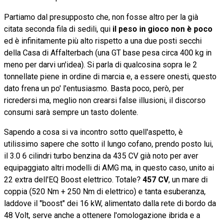
Partiamo dal presupposto che, non fosse altro per la già
citata seconda fila di sedili, qui
il peso in gioco non è poco
ed è infinitamente più alto rispetto a una due posti secchi
della Casa di Affalterbach (una GT base pesa circa 400 kg in
meno per darvi un'idea). Si parla di qualcosina sopra le 2
tonnellate piene in ordine di marcia e, a essere onesti, questo
dato frena un po' l'entusiasmo.
Basta poco, però, per
ricredersi
ma, meglio non crearsi false illusioni, il discorso
consumi sarà sempre un tasto dolente.
Sapendo a cosa si va incontro sotto quell'aspetto, è
utilissimo sapere che sotto il lungo cofano, prendo posto lui,
il 3.0 6 cilindri turbo benzina da 435 CV già noto per aver
equipaggiato altri modelli di AMG ma, in questo caso, unito ai
22 extra dell'EQ Boost elettrico. Totale?
457 CV
, un mare di
coppia (520 Nm + 250 Nm di elettrico) e tanta esuberanza,
laddove il "boost" dei 16 kW, alimentato dalla rete di bordo da
48 Volt, serve anche a ottenere l'omologazione ibrida e a