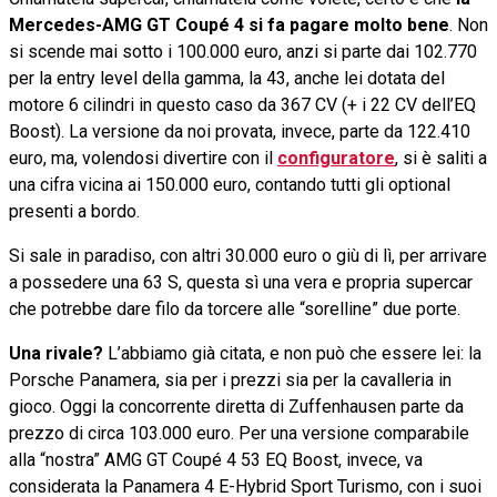
Mercedes-AMG GT Coupé 4 si fa pagare molto bene
. Non
si scende mai sotto i 100.000 euro, anzi si parte dai 102.770
per la entry level della gamma, la 43, anche lei dotata del
motore 6 cilindri in questo caso da 367 CV (+ i 22 CV dell’EQ
Boost). La versione da noi provata, invece, parte da 122.410
euro, ma, volendosi divertire con il
configuratore
, si è saliti a
una cifra vicina ai 150.000 euro, contando tutti gli optional
presenti a bordo.
Si sale in paradiso, con altri 30.000 euro o giù di lì, per arrivare
a possedere una 63 S, questa sì una vera e propria supercar
che potrebbe dare filo da torcere alle “sorelline” due porte.
Una rivale?
L’abbiamo già citata, e non può che essere lei: la
Porsche Panamera, sia per i prezzi sia per la cavalleria in
gioco. Oggi la concorrente diretta di Zuffenhausen parte da
prezzo di circa 103.000 euro. Per una versione comparabile
alla “nostra” AMG GT Coupé 4 53 EQ Boost, invece, va
considerata la Panamera 4 E-Hybrid Sport Turismo, con i suoi