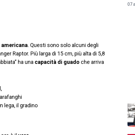
07 
e americana
. Questi sono solo alcuni degli
er Raptor. Più larga di 15 cm, più alta di 5,8
rabbiata” ha una
capacità di guado
che arriva
d
,
 parafanghi
n lega, il gradino