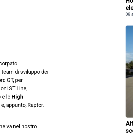
Ho
el
08 
corpato
o team di sviluppo dei
ord GT, per
ioni ST Line,
 e le
High
e, appunto, Raptor.
Al
me va nel nostro
sc