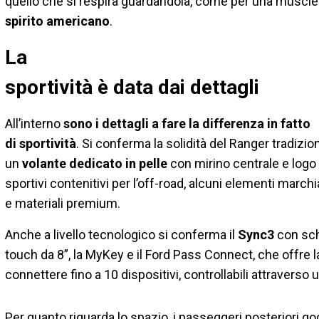
quello che si respira guardandola, come per una muscle c
spirito americano
.
La
sportività è data dai dettagli
All’interno
sono i dettagli a fare la differenza in fatto
di sportività
. Si conferma la solidità del Ranger tradizio
un
volante dedicato in pelle
con mirino centrale e logo 
sportivi contenitivi per l’off-road, alcuni elementi marc
e materiali premium.
Anche a livello tecnologico si conferma il
Sync3
con sc
touch da 8”, la MyKey e il Ford Pass Connect, che offre la
connettere fino a 10 dispositivi, controllabili attraverso 
Per quanto riguarda lo spazio, i passeggeri posteriori g