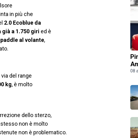
lsore
inta in più che
el
2.0 Ecoblue da
già a 1.750 giri
ed è
 paddle al volante
,
ato.
Pi
Am
08 
r via del range
00 kg
, è molto
rrezione dello sterzo,
o stesso non è molto
stenute non è problematico.