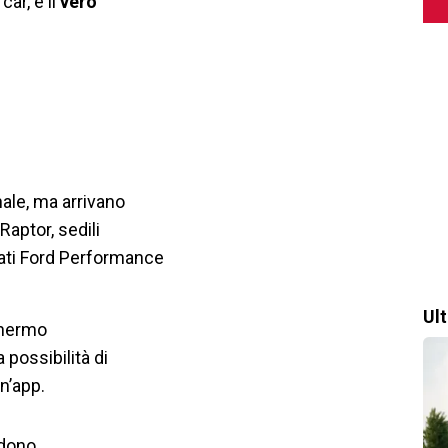
ar, è il
vero
nale, ma arrivano
Raptor, sedili
hiati Ford Performance
Ul
hermo
 possibilità di
un’app.
odono