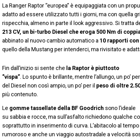
La Ranger Raptor “europea” è equipaggiata con un propu
adatto ad essere utilizzato tutti i giorni, ma con quella gr
rispecchia, almeno in parte il look aggressivo. Si tratta d
213 CV, un bi-turbo Diesel che eroga 500 Nm di coppia 
abbinato al nuovo cambio automatico a
10 rapporti con
quello della Mustang per intenderci, ma rivisitato e adatt
Fin dall’inizio si sente che
la Raptor è piuttosto
“vispa”
. Lo spunto è brillante, mentre l’allungo, un po’ pe
del Diesel non così ampio, un po’ per il
peso di oltre 2.5
più contenuto.
Le
gomme tassellate della BF Goodrich
sono l’ideale
su sabbia e rocce, ma sull’asfalto richiedono qualche co
soprattutto in inserimento di curva. L’abitacolo al temp
rumoroso e anche un viaggio autostradale a velocità so