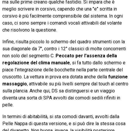
ma sulle prime creano qualche fastidio. Si impara che è
meglio scrivere in corsivo, capendo che una "e" scritta in
corsivo è più facilmente comprensibile dal sistema. In ogni
caso, ci sono sempre i comandi vocali attivabili dal volante
che risolvono la questione.
Infine, risulta piccolo lo schermo del quadro strumenti con la
sua diagonale da 7", contro i 12" classici di molte concorrenti
non solo del segmento C.
Peccato per l'assenza della
regolazione del clima manuale
, si fa tutto dallo schermo e
piace l'integrazione delle bocchette nella parte centrale del
cruscotto. La vettura in prova era dotata anche della
funzione
massaggio
, attivabile su più livelli sempre dal touch al centro
sulla plancia. Anche qui, DS sa distinguersi e un viaggio
diventa una sorta di SPA avvolti dai comodi sedili rifiniti in
pelle.
In termini di abitabilità, si sta comodi davanti, avvolti dalla
Pelle Nappa di questa versione, e si può dire la stessa cosa
del divanetto. Non buona, invece, la visibilità posteriore