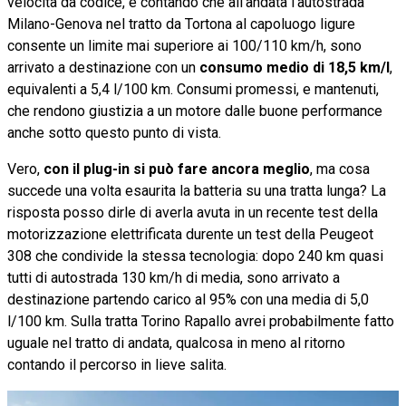
velocità da codice, e contando che all'andata l'autostrada
Milano-Genova nel tratto da Tortona al capoluogo ligure
consente un limite mai superiore ai 100/110 km/h, sono
arrivato a destinazione con un
consumo medio di 18,5 km/l
,
equivalenti a 5,4 l/100 km. Consumi promessi, e mantenuti,
che rendono giustizia a un motore dalle buone performance
anche sotto questo punto di vista.
Vero,
con il plug-in si può fare ancora meglio
, ma cosa
succede una volta esaurita la batteria su una tratta lunga? La
risposta posso dirle di averla avuta in un recente test della
motorizzazione elettrificata durente un test della Peugeot
308 che condivide la stessa tecnologia: dopo 240 km quasi
tutti di autostrada 130 km/h di media, sono arrivato a
destinazione partendo carico al 95% con una media di 5,0
l/100 km. Sulla tratta Torino Rapallo avrei probabilmente fatto
uguale nel tratto di andata, qualcosa in meno al ritorno
contando il percorso in lieve salita.