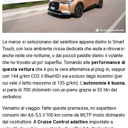
Le marce si selezionano dal selettore appena dietro lo Smart
Touch, con luce ambiente rossa dedicata che aiuta a ritrovarsi
anche nelle ore notturne, o dai piccoli paddle dietro il volante
che ho trovato un po' superflui. Tornando alle
performance di
questa vettura
che è poi la vera alternativa al plug-in, seppur
con 144 g/km CO2 il BlueHDi sia escluso dagli incentivi (per
cui vale il tetto massimo di 135 g/km). L'
autonomia è buona
,
si parla di 700 chilometri con un pieno grazie ai 53 litri del
serbatoio.
Veniamo al viaggio: fatte queste premesse, mi aspettavo
consumi dei 4,6-5,5 l/100 km come da WLTP misto dichiarato
dal costruttore. A
Cruise Control adattivo
impostato a