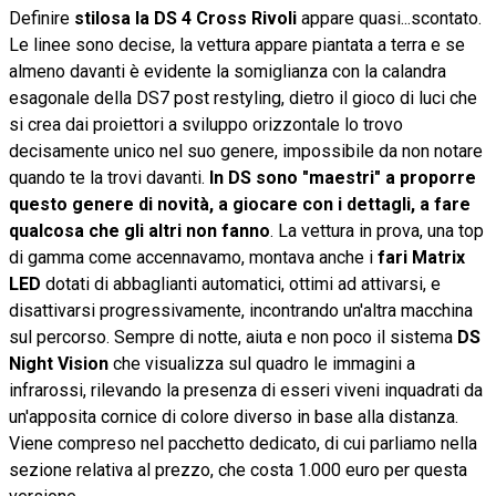
Definire
stilosa la DS 4 Cross Rivoli
appare quasi...scontato.
Le linee sono decise, la vettura appare piantata a terra e se
almeno davanti è evidente la somiglianza con la calandra
esagonale della DS7 post restyling, dietro il gioco di luci che
si crea dai proiettori a sviluppo orizzontale lo trovo
decisamente unico nel suo genere, impossibile da non notare
quando te la trovi davanti.
In DS sono "maestri" a proporre
questo genere di novità, a giocare con i dettagli, a fare
qualcosa che gli altri non fanno
. La vettura in prova, una top
di gamma come accennavamo, montava anche i
fari Matrix
LED
dotati di abbaglianti automatici, ottimi ad attivarsi, e
disattivarsi progressivamente, incontrando un'altra macchina
sul percorso. Sempre di notte, aiuta e non poco il sistema
DS
Night Vision
che visualizza sul quadro le immagini a
infrarossi, rilevando la presenza di esseri viveni inquadrati da
un'apposita cornice di colore diverso in base alla distanza.
Viene compreso nel pacchetto dedicato, di cui parliamo nella
sezione relativa al prezzo, che costa 1.000 euro per questa