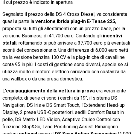
il cui prezzo è indicato in apertura.
Segnalato il prezzo della DS 4 Cross Diesel, va considerata
quasi a parte la
versione ibrida plug-in E-Tense 225
,
proposta su tutti gli allestimenti con un prezzo base, per la
versione Business, di 41.700 euro. Contando gli
incentivi
statali
, rottamando si può arrivare a 37.700 euro più eventuali
sconti del concessionario. Una differenza di 6.000 euro netti
tra la versione benzina 130 CV e la plug-in che di cavalli ne
conta 95 in più. I costi di gestione sono diversi, specie se si
utilizza molto il motore elettrico caricando con costanza da
una wallbox o da una presa domestica.
L'
equipaggiamento della vettura in prova
era veramente
completo: di serie ci sono i cerchi da 19", il sistema DS
Navigation, DS Iris e DS Smart Touch, l'Extendend Head-up
Display, 2 prese USB-C posteriori, sedili Comfort Basalt in
pelle, DS Matrix LED Vision, Adaptive Cruise Control con
funzione Stop&Go, Lane Positioning Assist. Rimangono
esclusi
optional
come il
DS Scan Active Suspension
(1.000