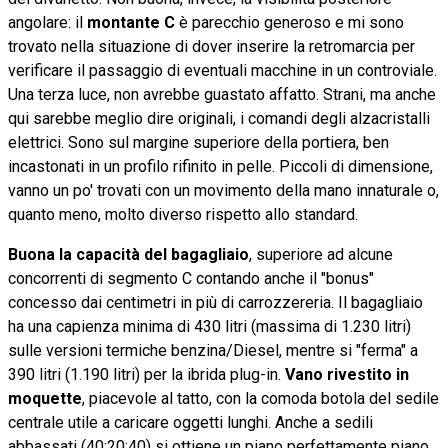
angolare: il
montante C
è parecchio generoso e mi sono
trovato nella situazione di dover inserire la retromarcia per
verificare il passaggio di eventuali macchine in un controviale.
Una terza luce, non avrebbe guastato affatto. Strani, ma anche
qui sarebbe meglio dire originali, i comandi degli alzacristalli
elettrici. Sono sul margine superiore della portiera, ben
incastonati in un profilo rifinito in pelle. Piccoli di dimensione,
vanno un po' trovati con un movimento della mano innaturale o,
quanto meno, molto diverso rispetto allo standard.
Buona la capacità del bagagliaio
, superiore ad alcune
concorrenti di segmento C contando anche il "bonus"
concesso dai centimetri in più di carrozzereria. Il bagagliaio
ha una capienza minima di 430 litri (massima di 1.230 litri)
sulle versioni termiche benzina/Diesel, mentre si "ferma" a
390 litri (1.190 litri) per la ibrida plug-in.
Vano rivestito in
moquette
, piacevole al tatto, con la comoda botola del sedile
centrale utile a caricare oggetti lunghi. Anche a sedili
abbassati (40:20:40) si ottiene un piano perfettamente piano.