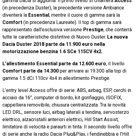
gamma Dacia si aggiorna. Il primo livello si chiamerà
Access
(in precedenza Duster), la precedente versione Ambiance
diventerà la
Essential
, mentre il cuore di gamma sarà la
Comfort
(in precedenza Laureate). Il top di gamma sarà
rappresentato dall’esclusiva versione
Prestige
, che conterrà
tutte le caratteristiche distintive di Nuovo Duster.
La nuova
Dacia Duster 2018 parte da 11.900 euro nella
motorizzazione benzina 1.6 SCe 115CV 4x2.
L’allestimento Essential parte da 12.600 euro
, il livello
Comfort parte da 14.300
per arrivare ai 19.300 alla top di
gamma 1.5 dCi 110cv 4x4 in allestimento Prestige.
L’entry level Access offre di serie: ABS, airbag, ESP, cerchi in
acciaio da 16’’, computer di bordo, kit gonfiaggio, ISOFIX,
cappelliera removibile, chiusura centralizzata. Tra le novità:
LED DRL, sensore luci, airbag laterali a tendina, servosterzo
elettrico, alzacristalli anteriori elettrici, Hill Start Assist,
limitatore di velocità e paraurti in tinta. Il secondo livello offre
di serie anche la radio Dacia Plug&Play, i fendinebbia e l’Hill