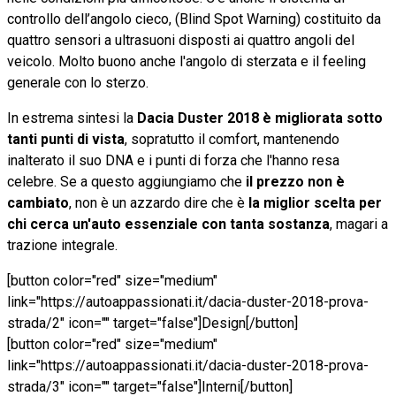
controllo dell’angolo cieco, (Blind Spot Warning) costituito da
quattro sensori a ultrasuoni disposti ai quattro angoli del
veicolo. Molto buono anche l'angolo di sterzata e il feeling
generale con lo sterzo.
In estrema sintesi la
Dacia Duster 2018 è migliorata sotto
tanti punti di vista
, sopratutto il comfort, mantenendo
inalterato il suo DNA e i punti di forza che l'hanno resa
celebre. Se a questo aggiungiamo che
il prezzo non è
cambiato
, non è un azzardo dire che è
la miglior scelta per
chi cerca un'auto essenziale con tanta sostanza
, magari a
trazione integrale.
[button color="red" size="medium"
link="https://autoappassionati.it/dacia-duster-2018-prova-
strada/2" icon="" target="false"]Design[/button]
[button color="red" size="medium"
link="https://autoappassionati.it/dacia-duster-2018-prova-
strada/3" icon="" target="false"]Interni[/button]