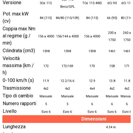
Versione
SCe 115
TCe 115 4WD
dCi 90
dCi 110
Benz/GPL
Pot. max kW
84 (115)
84/80 (115/109)
84 (115)
66 (90)
80 (110)
(cv)
Coppia max Nm
200 a
260 a
al regime (g /
156 a 4000
156/144 a 4000
156 a 4000
1750
1750
min)
Cilindrata (cm3)
1598
1598
1598
1461
1461
Velocità
massima (km /
172
172/169
170
158
171
h)
0-100 km/h (s)
11.9
12.2/16.6
12.9
13.8
11.8
Trasmissione
4x2
4x2
4x4
4x2
4x2
Tipo di cambio
Manuale
Manuale
Manuale
Manuale
Manual
Numero rapporti
5
5
6
6
6
Livello
Euro 6
Euro 6
Euro 6
Euro 6
Euro 6
Dimensioni
Lunghezza
4.34 m