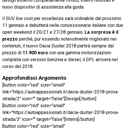
design esterno completamente rivisto, interni rinnovati e
nuovi dispositivi di assistenza alla guida.
Il SUV low cost per eccellenza sarà ordinabile dal prossimo
11 gennaio e debutterà nelle concessionarie italiane con due
open weekend il 20/21 e 27/28 gennaio.
La sorpresa è il
prezzo
perché, pur essendo notevolmente migliorato nei
contenuti, il nuovo Dacia Duster 2018 partirà sempre dal
prezzo di
11.900 euro
con una gamma motorizzazioni
completa con versioni benzina e diesel, il GPL arriverà nel
corso del 2018.
Approfondisci Argomento
[button color="red" size="small"
link="https://autoappassionati.it/dacia-duster-2018-prova-
strada/2" icon="" target="false"]Design[/button]
[button color="red" size="small"
link="https://autoappassionati.it/dacia-duster-2018-prova-
strada/3" icon="" target="false"]Interni[/button]
[button color="red" size="small"