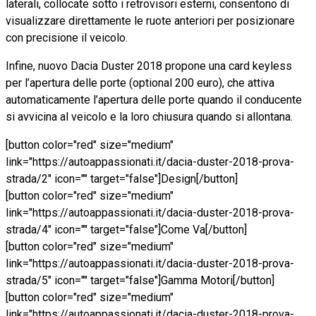
laterali, collocate sotto i retrovisori esterni, consentono di
visualizzare direttamente le ruote anteriori per posizionare
con precisione il veicolo.
Infine, nuovo Dacia Duster 2018 propone una card keyless
per l’apertura delle porte (optional 200 euro), che attiva
automaticamente l’apertura delle porte quando il conducente
si avvicina al veicolo e la loro chiusura quando si allontana.
[button color="red" size="medium"
link="https://autoappassionati.it/dacia-duster-2018-prova-
strada/2" icon="" target="false"]Design[/button]
[button color="red" size="medium"
link="https://autoappassionati.it/dacia-duster-2018-prova-
strada/4" icon="" target="false"]Come Va[/button]
[button color="red" size="medium"
link="https://autoappassionati.it/dacia-duster-2018-prova-
strada/5" icon="" target="false"]Gamma Motori[/button]
[button color="red" size="medium"
link="https://autoappassionati.it/dacia-duster-2018-prova-