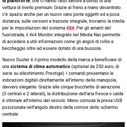
di pianoforte
, che ci hanno fatto sentire a bordo di una
vettura di livello premium. Grazie al freno a mano decentrato
c’è spazio anche per un nuovo vano porta oggetti ed a poca
distanza, sulle versioni a trazione integrale, troviamo la rotella
per le impostazioni del sistema
4X4
. Per gli amanti del
fuoristrada, il 4x4 Monitor integrato nel Media Nav permette
di accedere a utili informazioni come gli angoli di rollio e
beccheggio oltre ad essere dotato di una bussola.
Nuovo Duster è il primo modello della marca a beneficiare di
una
sistema di clima automatico
(optional da 250 euro, di
serie su allestimento Prestige). I comandi presentano le
indicazioni digitali direttamente all'interno delle manopole,
davvero elegante. Grazie alle cinque bocchette di aerazione
(3 centrali e 2 laterali), la distribuzione dell’aria fresca o calda
è ottimale all'interno del veicolo. Meno comoda la presa USB
posizionata nell'angolo destro della cornice dello schermo
centrale.