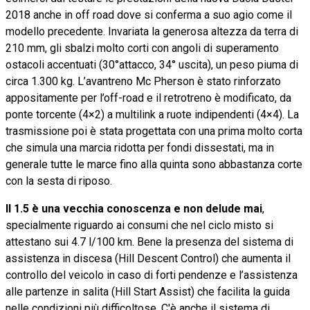
2018 anche in off road dove si conferma a suo agio come il
modello precedente. Invariata la generosa altezza da terra di
210 mm, gli sbalzi molto corti con angoli di superamento
ostacoli accentuati (30°attacco, 34° uscita), un peso piuma di
circa 1.300 kg. L’avantreno Mc Pherson è stato rinforzato
appositamente per l’off-road e il retrotreno è modificato, da
ponte torcente (4×2) a multilink a ruote indipendenti (4×4). La
trasmissione poi è stata progettata con una prima molto corta
che simula una marcia ridotta per fondi dissestati, ma in
generale tutte le marce fino alla quinta sono abbastanza corte
con la sesta di riposo.
Il 1.5 è una vecchia conoscenza e non delude mai
,
specialmente riguardo ai consumi che nel ciclo misto si
attestano sui 4.7 l/100 km. Bene la presenza del sistema di
assistenza in discesa (Hill Descent Control) che aumenta il
controllo del veicolo in caso di forti pendenze e l’assistenza
alle partenze in salita (Hill Start Assist) che facilita la guida
nelle condizioni più difficoltose. C'è anche il sistema di