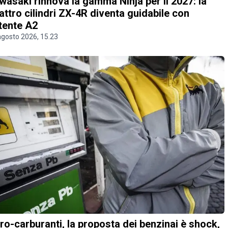
wasaki rinnova la gamma Ninja per il 2027: la
attro cilindri ZX-4R diventa guidabile con
tente A2
agosto 2026, 15.23
ro-carburanti, la proposta dei benzinai è shock,