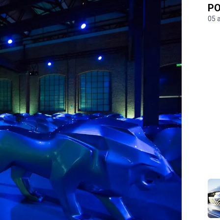
PO
05 