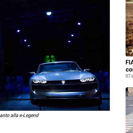
FI
co
07 
canto alla e-Legend