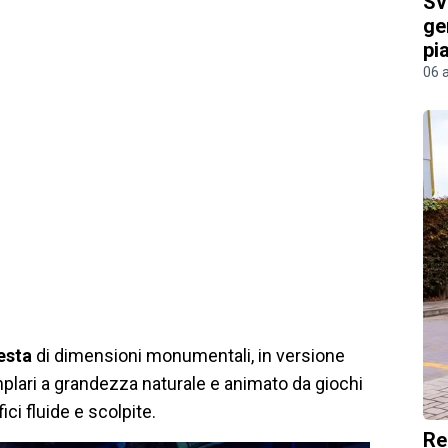
Sv
ge
pi
06 
resta
di dimensioni monumentali, in versione
mplari a grandezza naturale e animato da giochi
fici fluide e scolpite.
Re