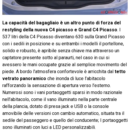
La capacità del bagagliaio è un altro punto di forza del
restyling della nuova C4 picasso e Grand C4 Picasso
. I
537 litri della C4 Picasso diventano 630 sulla Grand Picasso
con i sedili in posizione e su entrambi i modelli il portellone,
solido e robusto, è apribile senza chiave ma attraverso un
captatore presente sotto al paraurti, nel caso in cui si
avessero le mani occupate grazie al semplice movimento del
piede. A bordo l’atmosfera confortevole è arricchita dal
tetto
vetrato panoramico
che inonda di luce l’abitacolo
rafforzando la sensazione di apertura verso l’esterno.
Numerosi sono i vani portaoggetti sparsi in modo razionale
nell’abitacolo, come il vano illuminato nella parte centrale
della plancia, dotato di presa jack e USB o la console
amovibile delle versioni con cambio automatico, situata tra il
sedile del passeggero e quello del conducente; I portaoggetti
sono illuminati con luci a LED personalizzabili.