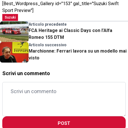
[Best_Wordpress_Gallery id="153" gal_title="Suzuki Swift
Sport Preview"]
Suzuki
Articolo precedente
FCA Heritage ai Classic Days con l’Alfa
Romeo 155 DTM
Articolo successivo
Marchionne: Ferrari lavora su un modello mai
visto
Scrivi un commento
POST