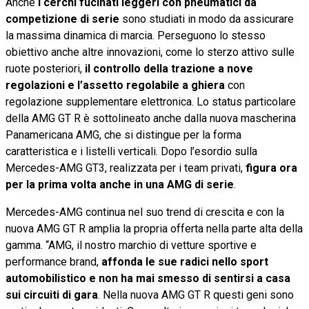
Anche
i cerchi fucinati leggeri con pneumatici da
competizione di serie
sono studiati in modo da assicurare
la massima dinamica di marcia. Perseguono lo stesso
obiettivo anche altre innovazioni, come lo sterzo attivo sulle
ruote posteriori,
il controllo della trazione a nove
regolazioni e l’assetto regolabile a ghiera
con
regolazione supplementare elettronica. Lo status particolare
della AMG GT R è sottolineato anche dalla nuova mascherina
Panamericana AMG, che si distingue per la forma
caratteristica e i listelli verticali. Dopo l’esordio sulla
Mercedes-AMG GT3, realizzata per i team privati,
figura ora
per la prima volta anche in una AMG di serie
.
Mercedes-AMG continua nel suo trend di crescita e con la
nuova AMG GT R amplia la propria offerta nella parte alta della
gamma. “AMG, il nostro marchio di vetture sportive e
performance brand,
affonda le sue radici nello sport
automobilistico e non ha mai smesso di sentirsi a casa
sui circuiti di gara
. Nella nuova AMG GT R questi geni sono