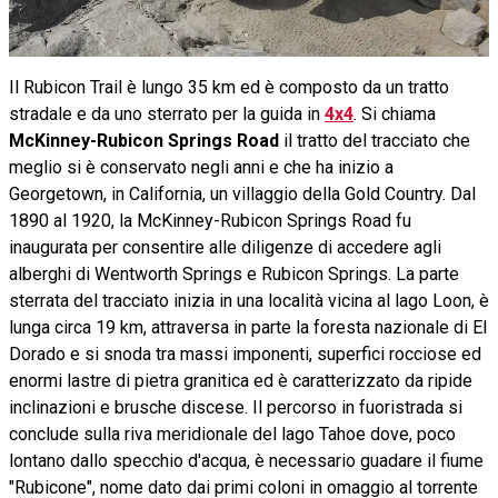
Il Rubicon Trail è lungo 35 km ed è composto da un tratto
stradale e da uno sterrato per la guida in
4x4
. Si chiama
McKinney-Rubicon Springs Road
il tratto del tracciato che
meglio si è conservato negli anni e che ha inizio a
Georgetown, in California, un villaggio della Gold Country. Dal
1890 al 1920, la McKinney-Rubicon Springs Road fu
inaugurata per consentire alle diligenze di accedere agli
alberghi di Wentworth Springs e Rubicon Springs. La parte
sterrata del tracciato inizia in una località vicina al lago Loon, è
lunga circa 19 km, attraversa in parte la foresta nazionale di El
Dorado e si snoda tra massi imponenti, superfici rocciose ed
enormi lastre di pietra granitica ed è caratterizzato da ripide
inclinazioni e brusche discese. Il percorso in fuoristrada si
conclude sulla riva meridionale del lago Tahoe dove, poco
lontano dallo specchio d'acqua, è necessario guadare il fiume
"Rubicone", nome dato dai primi coloni in omaggio al torrente