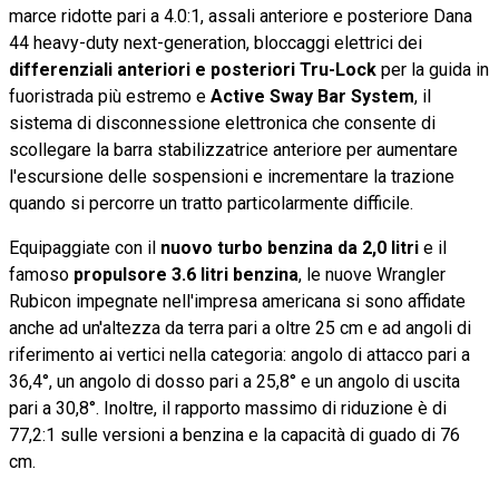
marce ridotte pari a 4.0:1, assali anteriore e posteriore Dana
44 heavy-duty next-generation, bloccaggi elettrici dei
differenziali anteriori e posteriori Tru-Lock
per la guida in
fuoristrada più estremo e
Active Sway Bar System
, il
sistema di disconnessione elettronica che consente di
scollegare la barra stabilizzatrice anteriore per aumentare
l'escursione delle sospensioni e incrementare la trazione
quando si percorre un tratto particolarmente difficile.
Equipaggiate con il
nuovo turbo benzina da 2,0 litri
e il
famoso
propulsore 3.6 litri benzina
, le nuove Wrangler
Rubicon impegnate nell'impresa americana si sono affidate
anche ad un'altezza da terra pari a oltre 25 cm e ad angoli di
riferimento ai vertici nella categoria: angolo di attacco pari a
36,4°, un angolo di dosso pari a 25,8° e un angolo di uscita
pari a 30,8°. Inoltre, il rapporto massimo di riduzione è di
77,2:1 sulle versioni a benzina e la capacità di guado di 76
cm.