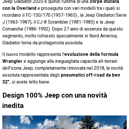
Jeep Gladiator 2020 è quindi l’ultima di una
stirpe iniziata
con la Overland
e proseguita con vari modelli tra i quali si
ricordano il FC-150/170 (1957-1965) , la Jeep Gladiator/Serie
J (1963-1987), il CJ-8 Scrambler (1981-1985) e la Jeep
Comanche (1986-1992). Dopo 27 anni di assenza da questo
segmento, molto richiesto specialmente in Nord America,
Gladiator torna da protagonista assoluta.
Il nuovo modello rappresenta l'
evoluzione della formula
Wrangler
e aggiunge alla ineguagliata capacità all-terrain
dell’icona Jeep, completamente rinnovata nel 2018, la novità
assoluta rappresentata dagli
pneumatici off-road da ben
32”
, sì avete letto bene.
Design 100% Jeep con una novità
inedita