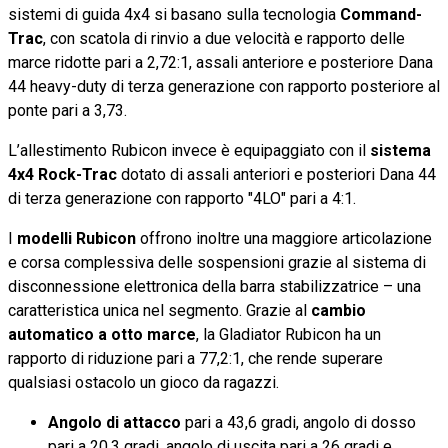
sistemi di guida 4x4 si basano sulla tecnologia
Command-
Trac
, con scatola di rinvio a due velocità e rapporto delle
marce ridotte pari a 2,72:1, assali anteriore e posteriore Dana
44 heavy-duty di terza generazione con rapporto posteriore al
ponte pari a 3,73.
L’allestimento Rubicon invece è equipaggiato con il
sistema
4x4 Rock-Trac
dotato di assali anteriori e posteriori Dana 44
di terza generazione con rapporto "4LO" pari a 4:1.
I
modelli Rubicon
offrono inoltre una maggiore articolazione
e corsa complessiva delle sospensioni grazie al sistema di
disconnessione elettronica della barra stabilizzatrice – una
caratteristica unica nel segmento. Grazie al
cambio
automatico a otto marce
, la Gladiator Rubicon ha un
rapporto di riduzione pari a 77,2:1, che rende superare
qualsiasi ostacolo un gioco da ragazzi.
Angolo di attacco
pari a 43,6 gradi, angolo di dosso
pari a 20,3 gradi, angolo di uscita pari a 26 gradi e