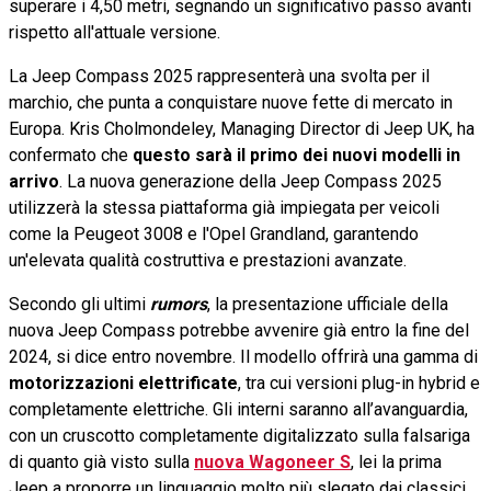
superare i 4,50 metri, segnando un significativo passo avanti
rispetto all'attuale versione.
La Jeep Compass 2025 rappresenterà una svolta per il
marchio, che punta a conquistare nuove fette di mercato in
Europa. Kris Cholmondeley, Managing Director di Jeep UK, ha
confermato che
questo sarà il primo dei nuovi modelli in
arrivo
. La nuova generazione della Jeep Compass 2025
utilizzerà la stessa piattaforma già impiegata per veicoli
come la Peugeot 3008 e l'Opel Grandland, garantendo
un'elevata qualità costruttiva e prestazioni avanzate.
Secondo gli ultimi
rumors
, la presentazione ufficiale della
nuova Jeep Compass potrebbe avvenire già entro la fine del
2024, si dice entro novembre. Il modello offrirà una gamma di
motorizzazioni elettrificate
, tra cui versioni plug-in hybrid e
completamente elettriche. Gli interni saranno all’avanguardia,
con un cruscotto completamente digitalizzato sulla falsariga
di quanto già visto sulla
nuova Wagoneer S
, lei la prima
Jeep a proporre un linguaggio molto più slegato dai classici