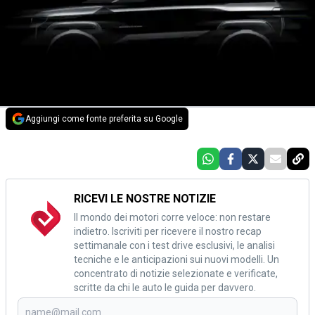
Aggiungi come fonte preferita su Google
RICEVI LE NOSTRE NOTIZIE
Il mondo dei motori corre veloce: non restare
indietro. Iscriviti per ricevere il nostro recap
settimanale con i test drive esclusivi, le analisi
tecniche e le anticipazioni sui nuovi modelli. Un
concentrato di notizie selezionate e verificate,
scritte da chi le auto le guida per davvero.