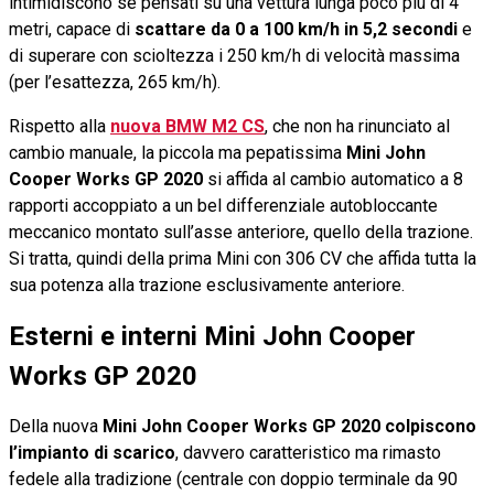
intimidiscono se pensati su una vettura lunga poco più di 4
metri, capace di
scattare da 0 a 100 km/h in 5,2 secondi
e
di superare con scioltezza i 250 km/h di velocità massima
(per l’esattezza, 265 km/h).
Rispetto alla
nuova BMW M2 CS
, che non ha rinunciato al
cambio manuale, la piccola ma pepatissima
Mini John
Cooper Works GP 2020
si affida al cambio automatico a 8
rapporti accoppiato a un bel differenziale autobloccante
meccanico montato sull’asse anteriore, quello della trazione.
Si tratta, quindi della prima Mini con 306 CV che affida tutta la
sua potenza alla trazione esclusivamente anteriore.
Esterni e interni Mini John Cooper
Works GP 2020
Della nuova
Mini John Cooper Works GP 2020 colpiscono
l’impianto di scarico
, davvero caratteristico ma rimasto
fedele alla tradizione (centrale con doppio terminale da 90