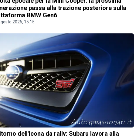
olta epocale per la Mini Cooper: la prossima
nerazione passa alla trazione posteriore sulla
attaforma BMW Gen6
agosto 2026, 15.15
 ritorno dell'icona da rally: Subaru lavora alla