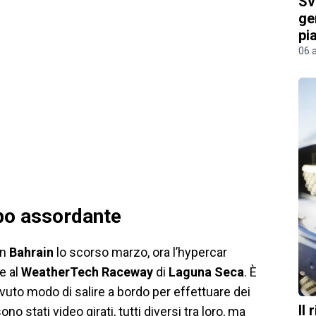
Sv
ge
pi
06 
bo assordante
in
Bahrain
lo scorso marzo, ora l’hypercar
re al
WeatherTech
Raceway
di
Laguna
Seca
. È
vuto modo di salire a bordo per effettuare dei
Il
no stati video girati, tutti diversi tra loro, ma