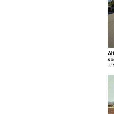
Al
sc
07 