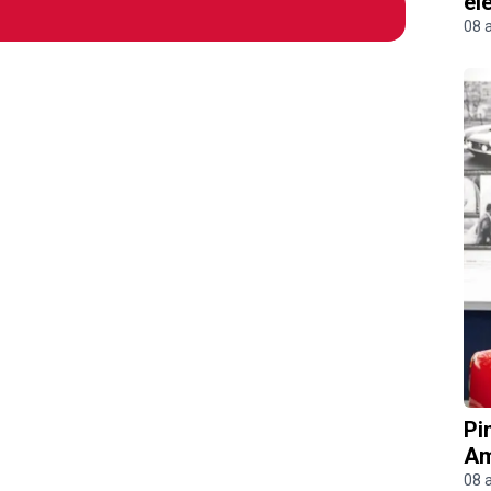
el
08 
Pi
Am
08 