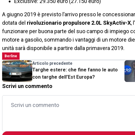
Exclusive: 29.350 euro (27.150 euro)
A giugno 2019 è previsto l’arrivo presso le concessiona
dotata del
rivoluzionario propulsore 2.0L SkyActiv-X
,
funzionare per buona parte del suo campo di impiego c
motore a gasolio, sommando i vantaggi di un motore diesel
unità sarà disponibile a partire dalla primavera 2019.
Berline
Articolo precedente
Targhe estere: che fine fanno le auto
con targhe dell’Est Europa?
Scrivi un commento