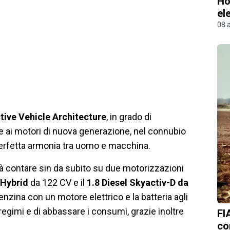
Ho
el
08 
ive Vehicle Architecture
, in grado di
e ai motori di nuova generazione, nel connubio
 perfetta armonia tra uomo e macchina.
rà contare sin da subito su due motorizzazioni
 Hybrid
da 122 CV e il
1.8 Diesel Skyactiv-D da
benzina con un motore elettrico e la batteria agli
i regimi e di abbassare i consumi, grazie inoltre
FI
co