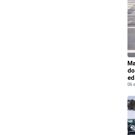
Ma
do
ed
06 