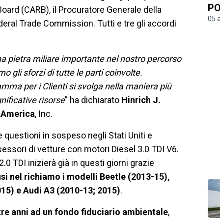
PO
 Board (CARB), il Procuratore Generale della
05 
ederal Trade Commission. Tutti e tre gli accordi
na pietra miliare importante nel nostro percorso
 gli sforzi di tutte le parti coinvolte.
ma per i Clienti si svolga nella maniera più
nificative risorse
” ha dichiarato
Hinrich J.
 America
, Inc.
 questioni in sospeso negli Stati Uniti e
essori di vetture con motori Diesel 3.0 TDI V6.
 TDI inizierà già in questi giorni grazie
si nel richiamo i modelli Beetle (2013-15),
15) e Audi A3 (2010-13; 2015)
.
n tre anni ad un fondo fiduciario ambientale
,