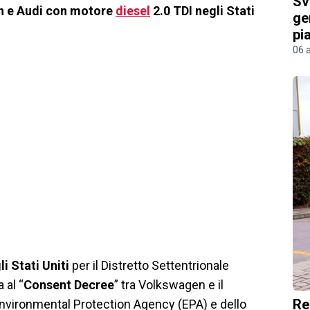
Sv
n e Audi con motore
diesel
2.0 TDI negli Stati
ge
pi
06 
i Stati Uniti
per il Distretto Settentrionale
 al “
Consent Decree
” tra Volkswagen e il
Re
l’Environmental Protection Agency (EPA) e dello