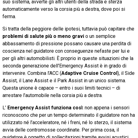
suo sistema, avverte gli altri utenti della strada e sterza
automaticamente verso la corsia più a destra, dove poi si
ferma.
Si tratta della peggiore delle ipotesi, tuttavia può capitare che
problemi di salute più o meno gravi
o un semplice
abbassamento di pressione possano causare una perdita di
coscienza nel guidatore con conseguenze nefaste per lui e
per gli altri automobilisti. È proprio in queste situazioni che la
seconda generazione dell’Emergency Assist è in grado di
intervenire. Combina l’ACC (
Adaptive Cruise Control
), il Side
Assist, il Lane Assist e il Park Assist in un unico sistema.
Questa unione è capace – entro i suoi limiti tecnici – di
arrestare l’automobile nella corsia più a destra.
L’
Emergency Assist
funziona così
: non appena i sensori
riconoscono che per un tempo determinato il guidatore non ha
utilizzato né l’acceleratore, né i freni, né lo sterzo, il sistema
avvia delle contromosse coordinate. Per prima cosa, il
guidatore è oggetto di sollecitazioni tramite avvisi acustici,