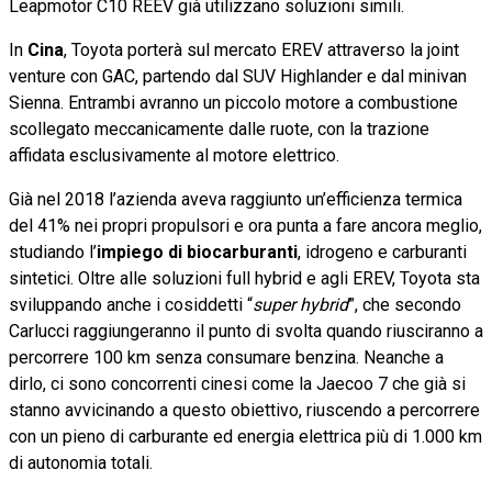
Leapmotor C10 REEV già utilizzano soluzioni simili.
In
Cina
, Toyota porterà sul mercato EREV attraverso la joint
venture con GAC, partendo dal SUV Highlander e dal minivan
Sienna. Entrambi avranno un piccolo motore a combustione
scollegato meccanicamente dalle ruote, con la trazione
affidata esclusivamente al motore elettrico.
Già nel 2018 l’azienda aveva raggiunto un’efficienza termica
del 41% nei propri propulsori e ora punta a fare ancora meglio,
studiando l’
impiego di biocarburanti
, idrogeno e carburanti
sintetici. Oltre alle soluzioni full hybrid e agli EREV, Toyota sta
sviluppando anche i cosiddetti “
super hybrid
”, che secondo
Carlucci raggiungeranno il punto di svolta quando riusciranno a
percorrere 100 km senza consumare benzina. Neanche a
dirlo, ci sono concorrenti cinesi come la Jaecoo 7 che già si
stanno avvicinando a questo obiettivo, riuscendo a percorrere
con un pieno di carburante ed energia elettrica più di 1.000 km
di autonomia totali.