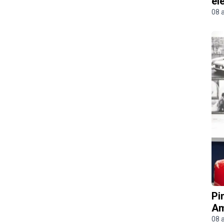
el
08 
Pi
Am
08 