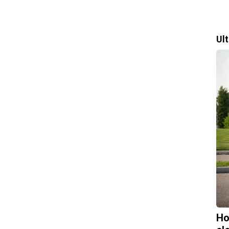
Ul
Ho