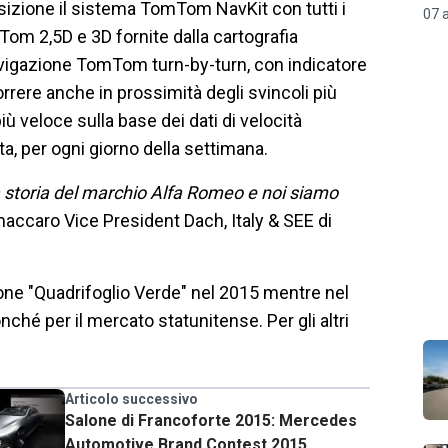
posizione il sistema TomTom NavKit con tutti i
07 
om 2,5D e 3D fornite dalla cartografia
navigazione TomTom turn-by-turn, con indicatore
orrere anche in prossimità degli svincoli più
ù veloce sulla base dei dati di velocità
ta, per ogni giorno della settimana.
lla storia del marchio Alfa Romeo e noi siamo
ccaro Vice President Dach, Italy & SEE di
ione "Quadrifoglio Verde" nel 2015 mentre nel
nché per il mercato statunitense. Per gli altri
Articolo successivo
Salone di Francoforte 2015: Mercedes
Automotive Brand Contest 2015