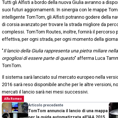
Tutti gli Alfisti a bordo della nuova Giulia avranno a dis
suoi futuri aggiornamenti. In sinergia con le mappe TomT
intelligente TomTom, gli Alfisti potranno godere della 
di corsia avanzato per trovare la strada migliore da perc
complessi. TomTom Routes, inoltre, fornirà il percorso pi
effettiva, per ogni strada, per ogni momento della giorna
"
Il lancio della Giulia rappresenta una pietra miliare ne
orgogliosi di essere parte di questo
" afferma Luca Tamma
TomTom.
Il sistema sarà lanciato sul mercato europeo nella vers
2016 sarà reso disponibile anche per le altre versioni, no
mercati il lancio sarà nei mesi successivi.
Alfa Romeo
Articolo precedente
TomTom annuncia il lancio di una mappa
per la guida automatizzata all'IAA 2015