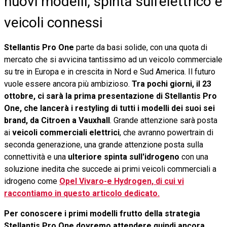
nuovi modelli, spinta sull'elettrico e
veicoli connessi
Stellantis Pro One
parte da basi solide, con una quota di
mercato che si avvicina tantissimo ad un veicolo commerciale
su tre in Europa e in crescita in Nord e Sud America. Il futuro
vuole essere ancora più ambizioso.
Tra pochi giorni, il 23
ottobre, ci sarà la prima presentazione di Stellantis Pro
One, che lancerà i restyling di tutti i modelli dei suoi sei
brand, da Citroen a Vauxhall
. Grande attenzione sarà posta
ai
veicoli commerciali elettrici
, che avranno powertrain di
seconda generazione, una grande attenzione posta sulla
connettività e una
ulteriore spinta sull'idrogeno
con una
soluzione inedita che succede ai primi veicoli commerciali a
idrogeno come
Opel Vivaro-e Hydrogen, di cui vi
raccontiamo in questo articolo dedicato.
Per conoscere i primi modelli frutto della strategia
Stellantis Pro One dovremo attendere quindi ancora