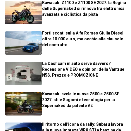
Kawasaki Z1100 e Z1100 SE 2027: la Regina
delle Supernaked si rinnova tra elettronica
avanzata e ciclistica da pista
Forti sconti sulla Alfa Romeo Giulia Diesel:
oltre 10.000 euro, ma occhio alle clausole
del contratto
La Dashcam in auto serve davvero?
Recensione VIDEO e opinioni della Vantrue
N5S. Prezzo e PROMOZIONE
Kawasaki svela le nuove Z500 e Z500 SE
2027: stile Sugomi e tecnologia per la
Supernaked da patente A2
Il ritorno dell'icona da rally: Subaru lavora
alla nuova Impreza WRX STi a benzina da