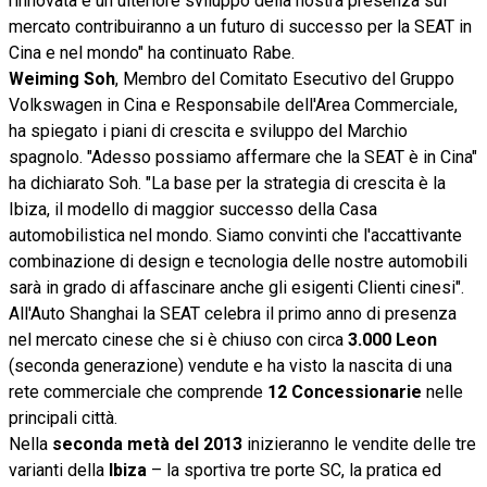
rinnovata e un ulteriore sviluppo della nostra presenza sul
mercato contribuiranno a un futuro di successo per la SEAT in
Cina e nel mondo" ha continuato Rabe.
Weiming Soh
, Membro del Comitato Esecutivo del Gruppo
Volkswagen in Cina e Responsabile dell'Area Commerciale,
ha spiegato i piani di crescita e sviluppo del Marchio
spagnolo. "Adesso possiamo affermare che la SEAT è in Cina"
ha dichiarato Soh. "La base per la strategia di crescita è la
Ibiza, il modello di maggior successo della Casa
automobilistica nel mondo. Siamo convinti che l'accattivante
combinazione di design e tecnologia delle nostre automobili
sarà in grado di affascinare anche gli esigenti Clienti cinesi".
All'Auto Shanghai la SEAT celebra il primo anno di presenza
nel mercato cinese che si è chiuso con circa
3.000 Leon
(seconda generazione) vendute e ha visto la nascita di una
rete commerciale che comprende
12 Concessionarie
nelle
principali città.
Nella
seconda metà del 2013
inizieranno le vendite delle tre
varianti della
Ibiza
– la sportiva tre porte SC, la pratica ed