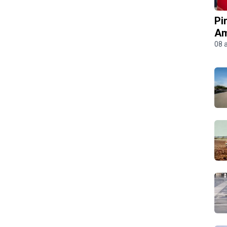
Pi
Am
08 