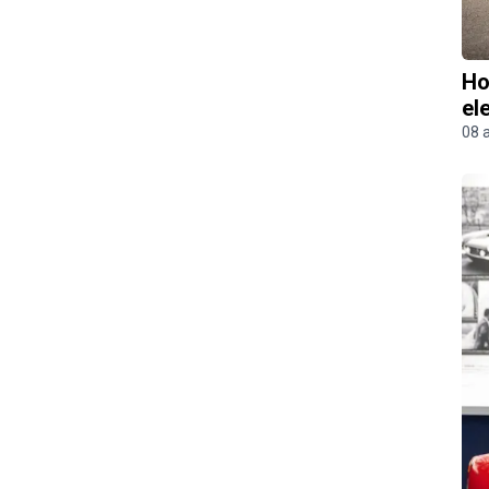
Ho
el
08 