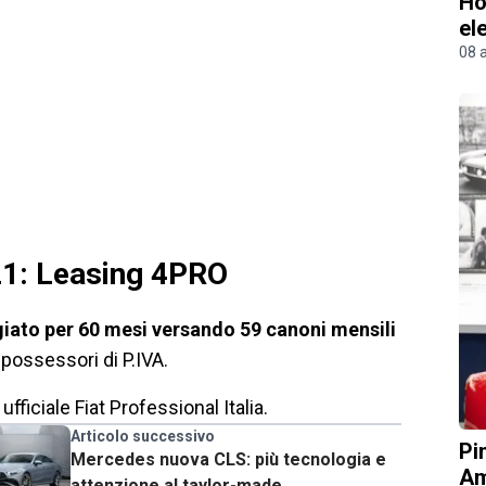
Ho
el
08 
21: Leasing 4PRO
giato per 60 mesi versando 59 canoni mensili
i possessori di P.IVA.
fficiale Fiat Professional Italia.
Articolo successivo
Pi
Mercedes nuova CLS: più tecnologia e
Am
attenzione al taylor-made