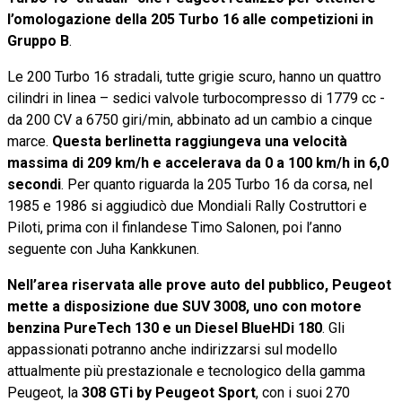
l’omologazione della 205 Turbo 16 alle competizioni in
Gruppo B
.
Le 200 Turbo 16 stradali, tutte grigie scuro, hanno un quattro
cilindri in linea – sedici valvole turbocompresso di 1779 cc -
da 200 CV a 6750 giri/min, abbinato ad un cambio a cinque
marce.
Questa berlinetta raggiungeva una velocità
massima di 209 km/h e accelerava da 0 a 100 km/h in 6,0
secondi
. Per quanto riguarda la 205 Turbo 16 da corsa, nel
1985 e 1986 si aggiudicò due Mondiali Rally Costruttori e
Piloti, prima con il finlandese Timo Salonen, poi l’anno
seguente con Juha Kankkunen.
Nell’area riservata alle prove auto del pubblico, Peugeot
mette a disposizione due SUV 3008, uno con motore
benzina PureTech 130 e un Diesel BlueHDi 180
. Gli
appassionati potranno anche indirizzarsi sul modello
attualmente più prestazionale e tecnologico della gamma
Peugeot, la
308 GTi by Peugeot Sport
, con i suoi 270