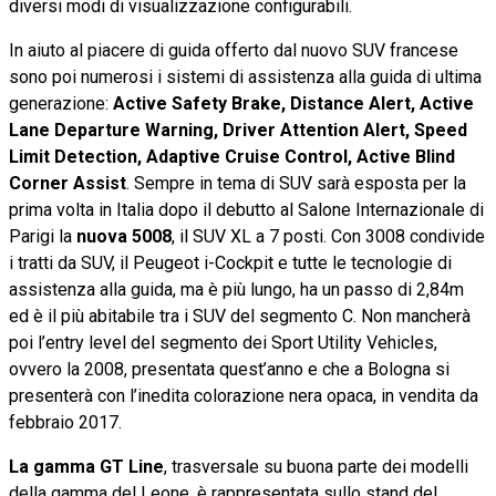
diversi modi di visualizzazione configurabili.
In aiuto al piacere di guida offerto dal nuovo SUV francese
sono poi numerosi i sistemi di assistenza alla guida di ultima
generazione:
Active Safety Brake, Distance Alert, Active
Lane Departure Warning, Driver Attention Alert, Speed
Limit Detection, Adaptive Cruise Control, Active Blind
Corner Assist
. Sempre in tema di SUV sarà esposta per la
prima volta in Italia dopo il debutto al Salone Internazionale di
Parigi la
nuova 5008
, il SUV XL a 7 posti. Con 3008 condivide
i tratti da SUV, il Peugeot i-Cockpit e tutte le tecnologie di
assistenza alla guida, ma è più lungo, ha un passo di 2,84m
ed è il più abitabile tra i SUV del segmento C. Non mancherà
poi l’entry level del segmento dei Sport Utility Vehicles,
ovvero la 2008, presentata quest’anno e che a Bologna si
presenterà con l’inedita colorazione nera opaca, in vendita da
febbraio 2017.
La gamma GT Line
, trasversale su buona parte dei modelli
della gamma del Leone, è rappresentata sullo stand del