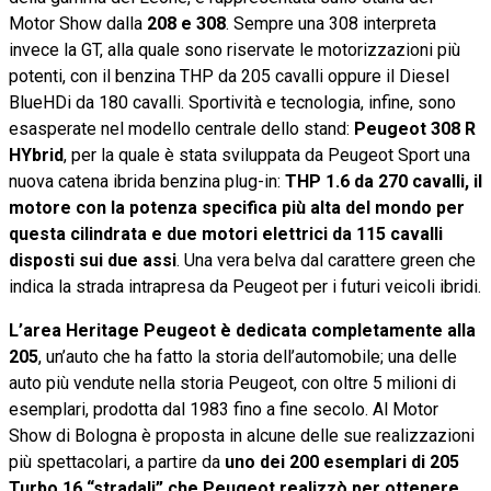
Motor Show dalla
208 e 308
. Sempre una 308 interpreta
invece la GT, alla quale sono riservate le motorizzazioni più
potenti, con il benzina THP da 205 cavalli oppure il Diesel
BlueHDi da 180 cavalli. Sportività e tecnologia, infine, sono
esasperate nel modello centrale dello stand:
Peugeot 308 R
HYbrid
, per la quale è stata sviluppata da Peugeot Sport una
nuova catena ibrida benzina plug-in:
THP 1.6 da 270 cavalli, il
motore con la potenza specifica più alta del mondo per
questa cilindrata e due motori elettrici da 115 cavalli
disposti sui due assi
. Una vera belva dal carattere green che
indica la strada intrapresa da Peugeot per i futuri veicoli ibridi.
L’area Heritage Peugeot è dedicata completamente alla
205
, un’auto che ha fatto la storia dell’automobile; una delle
auto più vendute nella storia Peugeot, con oltre 5 milioni di
esemplari, prodotta dal 1983 fino a fine secolo. Al Motor
Show di Bologna è proposta in alcune delle sue realizzazioni
più spettacolari, a partire da
uno dei 200 esemplari di 205
Turbo 16 “stradali” che Peugeot realizzò per ottenere