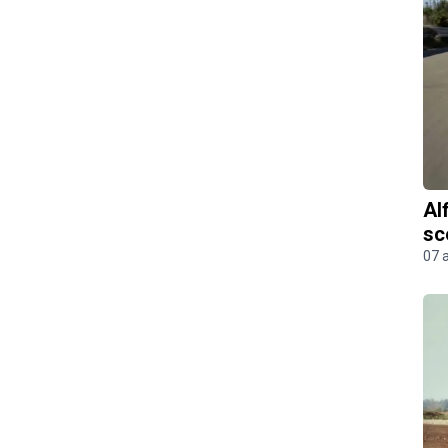
Al
sc
07 