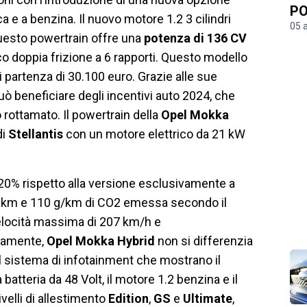
PO
ica e a benzina. Il nuovo motore 1.2 3 cilindri
05 
uesto powertrain offre una
potenza di 136 CV
o doppia frizione a 6 rapporti. Questo modello
 partenza di 30.100 euro. Grazie alle sue
ò beneficiare degli incentivi auto 2024, che
 rottamato. Il powertrain della
Opel Mokka
di
Stellantis
con un motore elettrico da 21 kW
20% rispetto alla versione esclusivamente a
100 km e 110 g/km di CO2 emessa secondo il
velocità massima di 207 km/h e
icamente,
Opel Mokka Hybrid
non si differenzia
l sistema di infotainment che mostrano il
 batteria da 48 Volt, il motore 1.2 benzina e il
ivelli di allestimento
Edition
,
GS
e
Ultimate
,