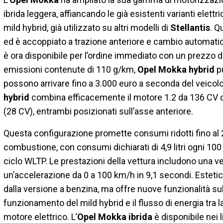
ibrida leggera, affiancando le già esistenti varianti elettr
mild hybrid, già utilizzato su altri modelli di
Stellantis
. Q
ed è accoppiato a trazione anteriore e cambio automatic
è ora disponibile per l’ordine immediato con un prezzo di
emissioni contenute di 110 g/km,
Opel Mokka hybrid
pu
possono arrivare fino a 3.000 euro a seconda del veicolo
hybrid
combina efficacemente il motore 1.2 da 136 CV 
(28 CV), entrambi posizionati sull’asse anteriore.
Questa configurazione promette consumi ridotti fino al 
combustione, con consumi dichiarati di 4,9 litri ogni 
ciclo WLTP. Le prestazioni della vettura includono una 
un’accelerazione da 0 a 100 km/h in 9,1 secondi. Estet
dalla versione a benzina, ma offre nuove funzionalità su
funzionamento del mild hybrid e il flusso di energia tra la
motore elettrico. L’
Opel Mokka ibrida
è disponibile nei l