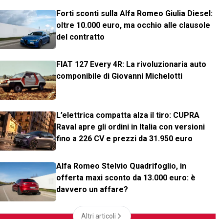
Forti sconti sulla Alfa Romeo Giulia Diesel:
oltre 10.000 euro, ma occhio alle clausole
del contratto
FIAT 127 Every 4R: La rivoluzionaria auto
componibile di Giovanni Michelotti
L’elettrica compatta alza il tiro: CUPRA
Raval apre gli ordini in Italia con versioni
fino a 226 CV e prezzi da 31.950 euro
Alfa Romeo Stelvio Quadrifoglio, in
offerta maxi sconto da 13.000 euro: è
davvero un affare?
Altri articoli