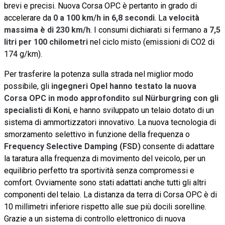
brevi e precisi. Nuova Corsa OPC è pertanto in grado di
accelerare da
0 a 100 km/h in 6,8 secondi
. La
velocità
massima è di 230 km/h
. I consumi dichiarati si fermano a
7,5
litri per 100 chilometri
nel ciclo misto (emissioni di CO2 di
174 g/km).
Per trasferire la potenza sulla strada nel miglior modo
possibile, gli
ingegneri Opel hanno testato la nuova
Corsa OPC in modo approfondito sul Nürburgring con gli
specialisti di Koni
, e hanno sviluppato un telaio dotato di un
sistema di ammortizzatori innovativo. La nuova tecnologia di
smorzamento selettivo in funzione della frequenza o
Frequency Selective Damping (FSD)
consente di adattare
la taratura alla frequenza di movimento del veicolo, per un
equilibrio perfetto tra sportività senza compromessi e
comfort. Ovviamente sono stati adattati anche tutti gli altri
componenti del telaio. La distanza da terra di Corsa OPC è di
10 millimetri inferiore rispetto alle sue più docili sorelline.
Grazie a un sistema di controllo elettronico di nuova