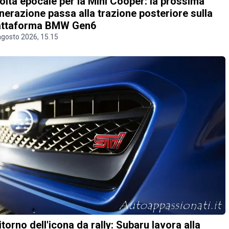
olta epocale per la Mini Cooper: la prossima
nerazione passa alla trazione posteriore sulla
attaforma BMW Gen6
agosto 2026, 15.15
 ritorno dell'icona da rally: Subaru lavora alla