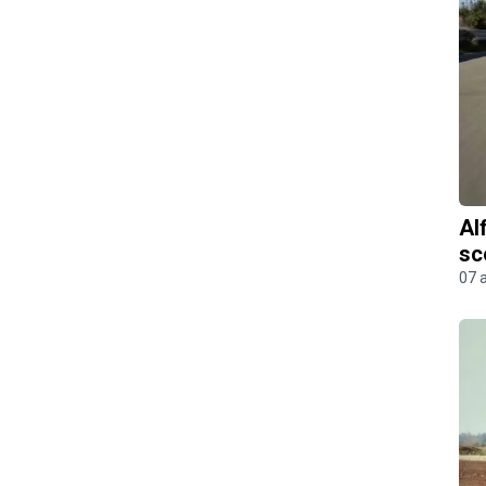
Al
sc
07 