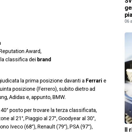
Sv
ge
pi
06 
a
i Reputation Award,
la classifica dei
brand
iudicata la prima posizione davanti a
Ferrari
e
n quinta posizione (Ferrero), subito dietro ad
ung, Adidas e, appunto, BMW.
 40° posto per trovare la terza classificata,
one al 21°, Piaggio al 27°, Goodyear al 30°,
sono Iveco (68°), Renault (79°), PSA (97°),
Il