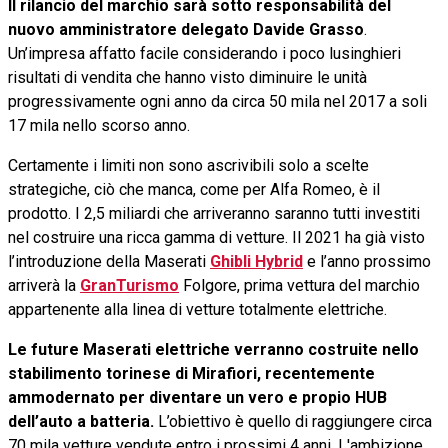
Il rilancio del marchio sarà sotto responsabilità del
nuovo amministratore delegato Davide Grasso
.
Un’impresa affatto facile considerando i poco lusinghieri
risultati di vendita che hanno visto diminuire le unità
progressivamente ogni anno da circa 50 mila nel 2017 a soli
17 mila nello scorso anno.
Certamente i limiti non sono ascrivibili solo a scelte
strategiche, ciò che manca, come per Alfa Romeo, è il
prodotto. I 2,5 miliardi che arriveranno saranno tutti investiti
nel costruire una ricca gamma di vetture. Il 2021 ha già visto
l’introduzione della Maserati
Ghibli Hybrid
e l’anno prossimo
arriverà la
GranTurismo
Folgore, prima vettura del marchio
appartenente alla linea di vetture totalmente elettriche.
Le future Maserati elettriche verranno costruite nello
stabilimento torinese di Mirafiori, recentemente
ammodernato per diventare un vero e propio HUB
dell’auto a batteria.
L’obiettivo è quello di raggiungere circa
70 mila vetture vendute entro i prossimi 4 anni. L'ambizione