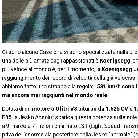
Ci sono alcune Case che si sono specializzate nella prod
una delle più amate dagli appassionati è
Koenigsegg
, c
più veloce al mondo è, per il momento, la
Koenigsegg J
raggiungimento dei record di velocità della già velocissi
abbiamo fatto uno strappo alla regola: i
531 km/h sono in
ma ancora mai raggiunti nel mondo reale.
Dotata di un motore
5.0 litri V8 biturbo da 1.625 CV e
E85, la Jesko Absolut scarica questa potenza sulle sole
a 9 marce e 7 frizioni chiamato LST (Light Speed Transm
priva dell'enorme ala posteriore della Jesko "normale" (