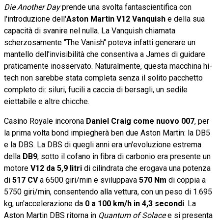
Die Another Day
prende una svolta fantascientifica con
l'introduzione dell'
Aston Martin V12 Vanquish
e della sua
capacità di svanire nel nulla. La Vanquish chiamata
scherzosamente "The Vanish" poteva infatti generare un
mantello dell'invisibilità che consentiva a James di guidare
praticamente inosservato. Naturalmente, questa macchina hi-
tech non sarebbe stata completa senza il solito pacchetto
completo di: siluri, fucili a caccia di bersagli, un sedile
eiettabile e altre chicche.
Casino Royale incorona
Daniel Craig come nuovo 007
, per
la prima volta bond impiegherà ben due Aston Martin: la DB5
e la DBS. La DBS di quegli anni era un'evoluzione estrema
della
DB9
, sotto il cofano in fibra di carbonio era presente un
motore
V12 da 5,9 litri
di cilindrata che erogava una potenza
di
517 CV
a 6500 giri/min e sviluppava
570 Nm
di coppia a
5750 giri/min, consentendo alla vettura, con un peso di 1.695
kg, un'accelerazione da
0 a 100 km/h in 4,3 secondi
. La
Aston Martin DBS ritorna in
Quantum of Solace
e si presenta