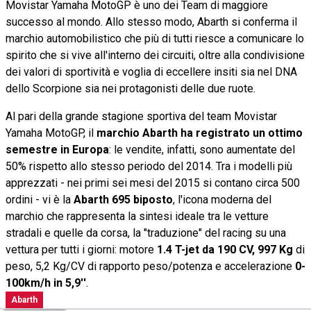
Movistar Yamaha MotoGP è uno dei Team di maggiore
successo al mondo. Allo stesso modo, Abarth si conferma il
marchio automobilistico che più di tutti riesce a comunicare lo
spirito che si vive all'interno dei circuiti, oltre alla condivisione
dei valori di sportività e voglia di eccellere insiti sia nel DNA
dello Scorpione sia nei protagonisti delle due ruote.
Al pari della grande stagione sportiva del team Movistar
Yamaha MotoGP, il
marchio Abarth ha registrato un ottimo
semestre in Europa
: le vendite, infatti, sono aumentate del
50% rispetto allo stesso periodo del 2014. Tra i modelli più
apprezzati - nei primi sei mesi del 2015 si contano circa 500
ordini - vi è la
Abarth 695 biposto
, l'icona moderna del
marchio che rappresenta la sintesi ideale tra le vetture
stradali e quelle da corsa, la "traduzione" del racing su una
vettura per tutti i giorni: motore
1.4 T-jet da 190 CV, 997 Kg
di
peso, 5,2 Kg/CV di rapporto peso/potenza e accelerazione
0-
100km/h in 5,9''
.
Abarth