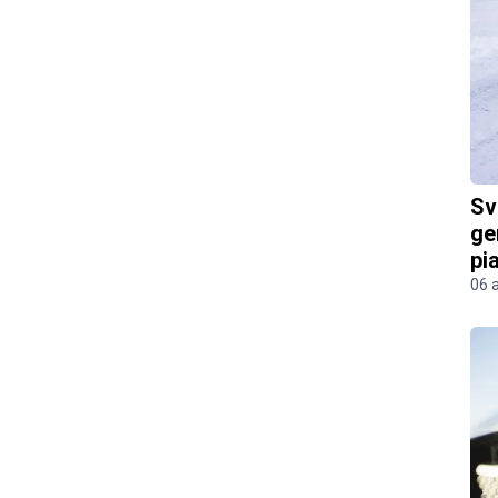
Sv
ge
pi
06 