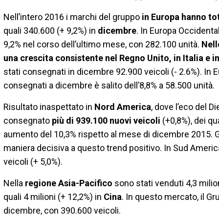
Nell’intero 2016 i marchi del gruppo
in Europa hanno tot
quali 340.600 (+ 9,2%) in
dicembre
. In Europa Occident
9,2% nel corso dell’ultimo mese, con 282.100 unità.
Nell
una crescita consistente nel Regno Unito, in Italia e i
stati consegnati in dicembre 92.900 veicoli (- 2.6%). In E
consegnati a dicembre è salito dell’8,8% a 58.500 unità.
Risultato inaspettato in
Nord America
, dove l’eco del D
consegnato
più di 939.100 nuovi veicoli
(+0,8%), dei qu
aumento del 10,3% rispetto al mese di dicembre 2015. Gli
maniera decisiva a questo trend positivo. In Sud Ameri
veicoli (+ 5,0%).
Nella
regione Asia-Pacifico
sono stati venduti 4,3 milion
quali 4 milioni (+ 12,2%) in
Cina
. In questo mercato, il G
dicembre, con 390.600 veicoli.