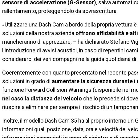
sensore di accelerazione (G-Sensor)
, salva automatic
rallentamento, proteggendolo da sovrascrittura.
«Utilizzare una Dash Cam a bordo della propria vettura 
soluzioni della nostra azienda
offrono affidabilità e alt
mancheranno di apprezzare, – ha dichiarato Stefano Viga
l'introduzione di avvisi acustici, in caso di repentini ca
considerarci dei veri compagni nella guida quotidiana di
Coerentemente con quanto presentato nel recente passa
soluzioni in grado di
aumentare la sicurezza durante i
funzione Forward Collision Warnings (disponibile nel 
nel caso la distanza del veicolo
che lo precede si dov
riuscire a eliminare per sempre il rischio di un tampona
Inoltre, il modello Dash Cam 35 ha al proprio interno un 
informazioni quali posizione, data, ora e velocità del vei
informazioni essenziali in caso di sinistro e di event