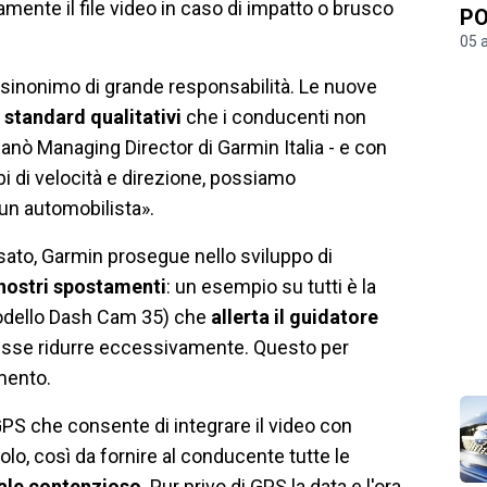
amente il file video in caso di impatto o brusco
PO
05 
è sinonimo di grande responsabilità. Le nuove
i standard qualitativi
che i conducenti non
nò Managing Director di Garmin Italia - e con
mbi di velocità e direzione, possiamo
 un automobilista».
to, Garmin prosegue nello sviluppo di
 nostri spostamenti
: un esempio su tutti è la
modello Dash Cam 35) che
allerta il guidatore
esse ridurre eccessivamente. Questo per
mento.
GPS che consente di integrare il video con
colo, così da fornire al conducente tutte le
uale contenzioso
. Pur privo di GPS la data e l'ora