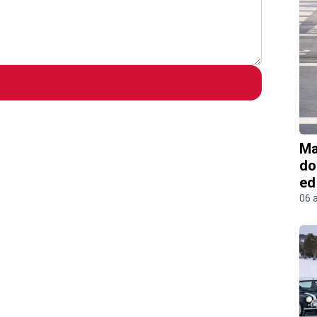
Ma
do
ed
06 