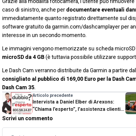
Grazie alla modalità fotocamera, l'utente può rimuovere 
caso di sinistro, anche per
documentare eventuali dann
immediatamente quanto registrato direttamente sul displ
software gratuito da garmin.com/dashcamplayer per anal
interesse in un secondo momento.
Le immagini vengono memorizzate su scheda microSD™ 
microSD da 4 GB
(è tuttavia possibile utilizzare suppor
Le Dash Cam verranno distribuite da Garmin a partire d
consigliato al pubblico di 169,00 Euro per la Dash Ca
Dash Cam 35
.
Articolo precedente
Intervista a Daniel Elber di Arexons:
“Chiama l’esperto”, l’assistenza clienti
premium
Scrivi un commento