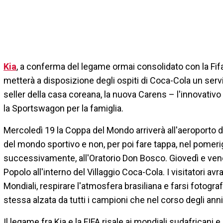
Kia
, a conferma del legame ormai consolidato con la Fifa 
metterà a disposizione degli ospiti di Coca-Cola un servi
seller della casa coreana, la nuova Carens – l'innovat
la Sportswagon per la famiglia.
Mercoledì 19 la Coppa del Mondo arriverà all'aeroporto d
del mondo sportivo e non, per poi fare tappa, nel pomeri
successivamente, all'Oratorio Don Bosco. Giovedì e vener
Popolo all'interno del Villaggio Coca-Cola. I visitatori avr
Mondiali, respirare l'atmosfera brasiliana e farsi fotogra
stessa alzata da tutti i campioni che nel corso degli ann
Il legame fra Kia e la FIFA risale ai mondiali sudafricani 