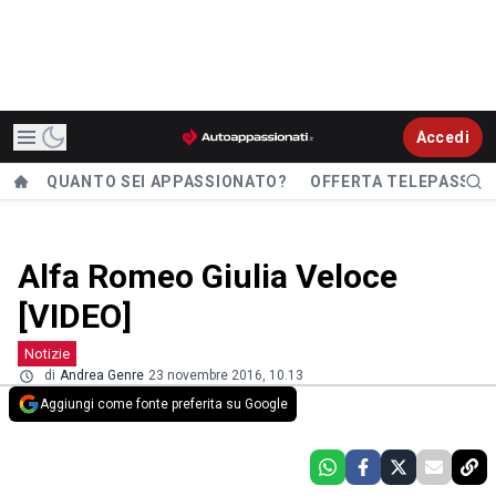
Accedi
QUANTO SEI APPASSIONATO?
OFFERTA TELEPASS
Alfa Romeo Giulia Veloce
[VIDEO]
Notizie
di
Andrea Genre
23 novembre 2016, 10.13
Aggiungi come fonte preferita su Google