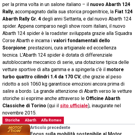
per la prima volta in un salone italiano – il
nuovo Abarth 124
Rally
, accompagnato dalla sua storica progenitrice, la
Fiat 124
Abarth Rally Gr. 4
degli anni Settanta, e dal nuovo Abarth 124
spider. Appena comparso negli show room italiani, il nuovo
Abarth 124 spider è la roadster sviluppata grazie alla Squadra
Corse Abarth e incarna i
valori fondamentali dello
Scorpione
: prestazioni, cura artigianale ed eccellenza
tecnica. L’Abarth 124 spider è dotata di differenziale
autobloccante meccanico di serie, una dotazione tipica delle
vetture sportive di alta gamma e a spingerla c’è il
motore
turbo quattro cilindri 1.4 da 170 CV
, che grazie al peso
ridotto a soli 1060 kg garantisce emozioni ancora prima di
salire a bordo. La grande attenzione di Abarth verso le vetture
storiche si esprime anche attraverso le
Officine Abarth
Classiche di Torino
(qui il
sito ufficiale
), inaugurate nel
novembre 2015.
Storiche
Abarth
Alfa Romeo
Articolo precedente
Focus sulla mobilità sostenibile al Motor