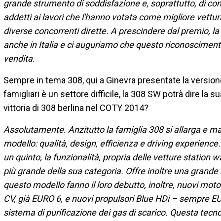
grande strumento di soddisfazione e, soprattutto, di com
addetti ai lavori che l'hanno votata come migliore vettur
diverse concorrenti dirette. A prescindere dal premio, 
anche in Italia e ci auguriamo che questo riconoscimento
vendita.
Sempre in tema 308, qui a Ginevra presentate la versione 
famigliari è un settore difficile, la 308 SW potrà dire la 
vittoria di 308 berlina nel COTY 2014?
Assolutamente. Anzitutto la famiglia 308 si allarga e man
modello: qualità, design, efficienza e driving experienc
un quinto, la funzionalità, propria delle vetture station wa
più grande della sua categoria. Offre inoltre una grande
questo modello fanno il loro debutto, inoltre, nuovi motor
CV, già EURO 6, e nuovi propulsori Blue HDi – sempre E
sistema di purificazione dei gas di scarico. Questa tecnol