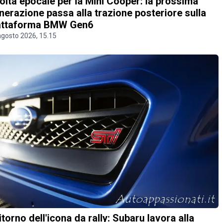
olta epocale per la Mini Cooper: la prossima
nerazione passa alla trazione posteriore sulla
attaforma BMW Gen6
agosto 2026, 15.15
 ritorno dell'icona da rally: Subaru lavora alla