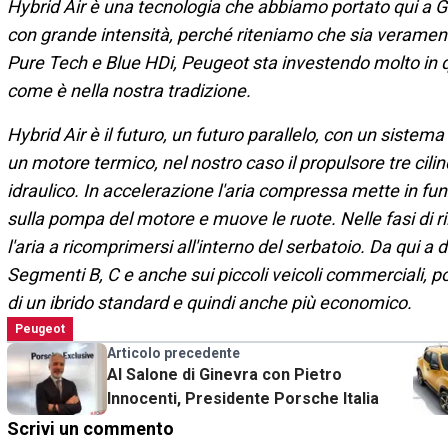
Hybrid Air è una tecnologia che abbiamo portato qui a Gi
con grande intensità, perché riteniamo che sia verament
Pure Tech e Blue HDi, Peugeot sta investendo molto in q
come è nella nostra tradizione.
Hybrid Air è il futuro, un futuro parallelo, con un siste
un motore termico, nel nostro caso il propulsore tre cil
idraulico. In accelerazione l'aria compressa mette in funz
sulla pompa del motore e muove le ruote. Nelle fasi di rila
l'aria a ricomprimersi all'interno del serbatoio. Da qui a
Segmenti B, C e anche sui piccoli veicoli commerciali, 
di un ibrido standard e quindi anche più economico.
Peugeot
Articolo precedente
Al Salone di Ginevra con Pietro
Innocenti, Presidente Porsche Italia
Scrivi un commento