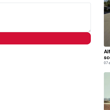
Al
sc
07 