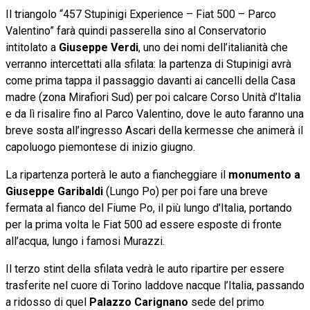
Il triangolo “457 Stupinigi Experience – Fiat 500 – Parco
Valentino” farà quindi passerella sino al Conservatorio
intitolato a
Giuseppe Verdi
, uno dei nomi dell’italianità che
verranno intercettati alla sfilata: la partenza di Stupinigi avrà
come prima tappa il passaggio davanti ai cancelli della Casa
madre (zona Mirafiori Sud) per poi calcare Corso Unità d’Italia
e da lì risalire fino al Parco Valentino, dove le auto faranno una
breve sosta all’ingresso Ascari della kermesse che animerà il
capoluogo piemontese di inizio giugno.
La ripartenza porterà le auto a fiancheggiare il
monumento a
Giuseppe Garibaldi
(Lungo Po) per poi fare una breve
fermata al fianco del Fiume Po, il più lungo d’Italia, portando
per la prima volta le Fiat 500 ad essere esposte di fronte
all’acqua, lungo i famosi Murazzi.
Il terzo stint della sfilata vedrà le auto ripartire per essere
trasferite nel cuore di Torino laddove nacque l’Italia, passando
a ridosso di quel
Palazzo Carignano
sede del primo