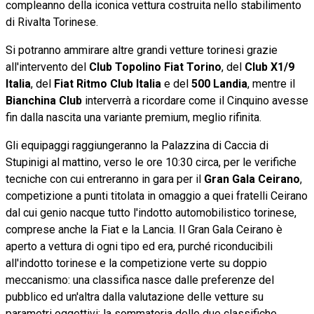
compleanno della iconica vettura costruita nello stabilimento
di Rivalta Torinese.
Si potranno ammirare altre grandi vetture torinesi grazie
all'intervento del
Club Topolino Fiat Torino
, del
Club X1/9
Italia
, del
Fiat Ritmo Club Italia
e del
500 Landia
, mentre il
Bianchina Club
interverrà a ricordare come il Cinquino avesse
fin dalla nascita una variante premium, meglio rifinita.
Gli equipaggi raggiungeranno la Palazzina di Caccia di
Stupinigi al mattino, verso le ore 10:30 circa, per le verifiche
tecniche con cui entreranno in gara per il
Gran Gala Ceirano
,
competizione a punti titolata in omaggio a quei fratelli Ceirano
dal cui genio nacque tutto l'indotto automobilistico torinese,
comprese anche la Fiat e la Lancia. Il Gran Gala Ceirano è
aperto a vettura di ogni tipo ed era, purché riconducibili
all'indotto torinese e la competizione verte su doppio
meccanismo: una classifica nasce dalle preferenze del
pubblico ed un'altra dalla valutazione delle vetture su
parametri oggettivi; la sommatoria delle due classifiche