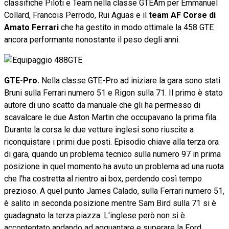
classifiche Piloti e Team nella classe GTEAm per Emmanuel
Collard, Francois Perrodo, Rui Aguas e il
team AF Corse di
Amato Ferrari
che ha gestito in modo ottimale la 458 GTE
ancora performante nonostante il peso degli anni.
GTE-Pro.
Nella classe GTE-Pro ad iniziare la gara sono stati
Bruni sulla Ferrari numero 51 e Rigon sulla 71. Il primo è stato
autore di uno scatto da manuale che gli ha permesso di
scavalcare le due Aston Martin che occupavano la prima fila.
Durante la corsa le due vetture inglesi sono riuscite a
riconquistare i primi due posti. Episodio chiave alla terza ora
di gara, quando un problema tecnico sulla numero 97 in prima
posizione in quel momento ha avuto un problema ad una ruota
che l'ha costretta al rientro ai box, perdendo così tempo
prezioso. A quel punto James Calado, sulla Ferrari numero 51,
è salito in seconda posizione mentre Sam Bird sulla 71 si è
guadagnato la terza piazza. L'inglese però non si è
accontentato andando ad agguantare e superare la Ford