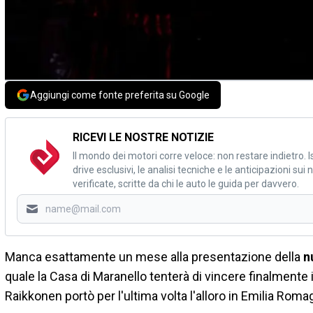
Aggiungi come fonte preferita su Google
RICEVI LE NOSTRE NOTIZIE
Il mondo dei motori corre veloce: non restare indietro. Is
drive esclusivi, le analisi tecniche e le anticipazioni su
verificate, scritte da chi le auto le guida per davvero.
Manca esattamente un mese alla presentazione della
n
quale la Casa di Maranello tenterà di vincere finalmente i
Raikkonen portò per l'ultima volta l'alloro in Emilia Roma