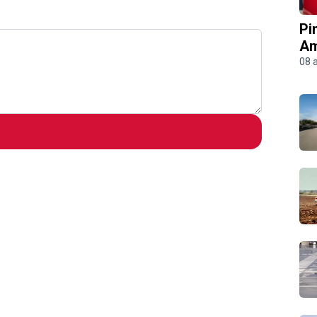
Pi
Am
08 