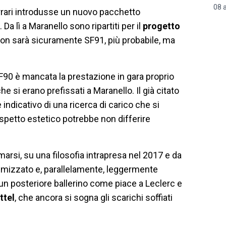
08 
 Ferrari introdusse un nuovo pacchetto
a lì a Maranello sono ripartiti per il
progetto
 non sarà sicuramente SF91, più probabile, ma
SF90 è mancata la prestazione in gara proprio
e si erano prefissati a Maranello. Il già citato
è indicativo di una ricerca di carico che si
aspetto estetico potrebbe non differire
arsi, su una filosofia intrapresa nel 2017 e da
remizzato e, parallelamente, leggermente
un posteriore ballerino come piace a Leclerc e
ttel
, che ancora si sogna gli scarichi soffiati